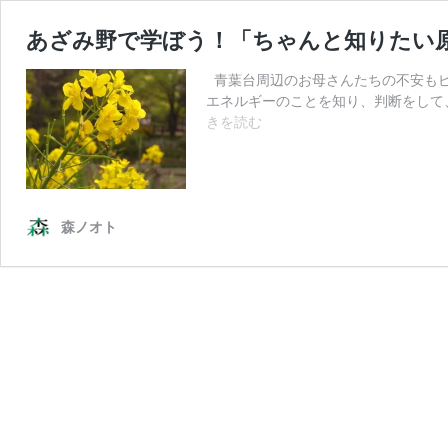
あざみ野で学ぼう！「ちゃんと知りたい
青葉台周辺のお母さんたちの不安もピ
エネルギーのことを知り、判断をして
あ
きを読む
ざ
み
野
で
学
森ノオト
ぼ
う！
「ち
ゃ
ん
と
知
り
た
い