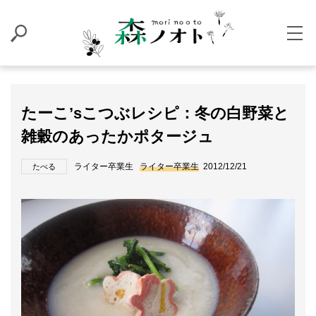
たーこ’sこつぶレシピ：冬の白野菜と
雑穀のあったかポタージュ
ライター卒業生
ライター卒業生
2012/12/21
たべる