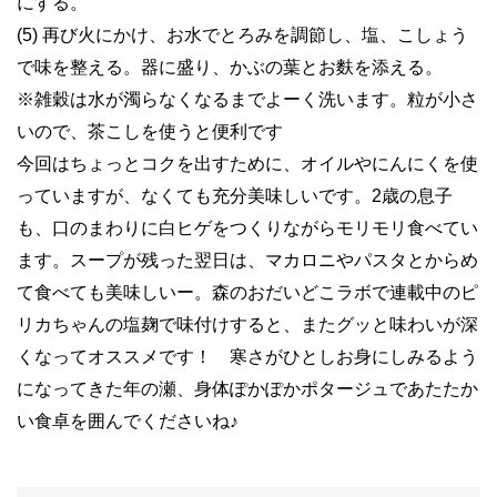
にする。
(5) 再び火にかけ、お水でとろみを調節し、塩、こしょう
で味を整える。器に盛り、かぶの葉とお麩を添える。
※雑穀は水が濁らなくなるまでよーく洗います。粒が小さ
いので、茶こしを使うと便利です
今回はちょっとコクを出すために、オイルやにんにくを使
っていますが、なくても充分美味しいです。2歳の息子
も、口のまわりに白ヒゲをつくりながらモリモリ食べてい
ます。スープが残った翌日は、マカロニやパスタとからめ
て食べても美味しいー。森のおだいどこラボで連載中のピ
リカちゃんの塩麹で味付けすると、またグッと味わいが深
くなってオススメです！ 寒さがひとしお身にしみるよう
になってきた年の瀬、身体ぽかぽかポタージュであたたか
い食卓を囲んでくださいね♪