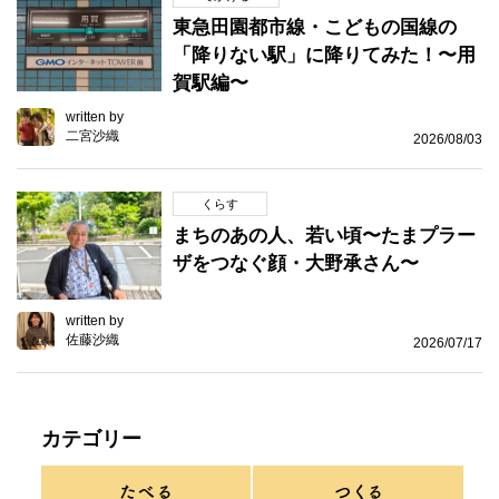
東急田園都市線・こどもの国線の
「降りない駅」に降りてみた！〜用
賀駅編〜
written by
二宮沙織
2026/08/03
くらす
まちのあの人、若い頃〜たまプラー
ザをつなぐ顔・大野承さん〜
written by
佐藤沙織
2026/07/17
カテゴリー