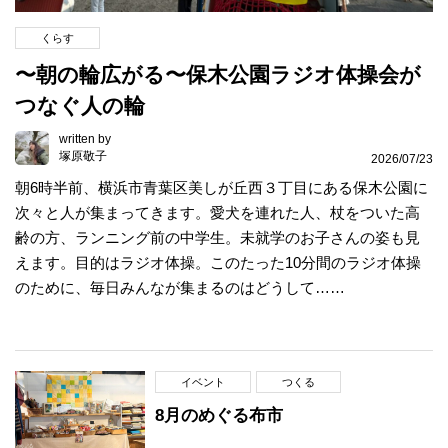
くらす
〜朝の輪広がる〜保木公園ラジオ体操会が
つなぐ人の輪
written by
塚原敬子
2026/07/23
朝6時半前、横浜市青葉区美しが丘西３丁目にある保木公園に
次々と人が集まってきます。愛犬を連れた人、杖をついた高
齢の方、ランニング前の中学生。未就学のお子さんの姿も見
えます。目的はラジオ体操。このたった10分間のラジオ体操
のために、毎日みんなが集まるのはどうして……
イベント
つくる
8月のめぐる布市