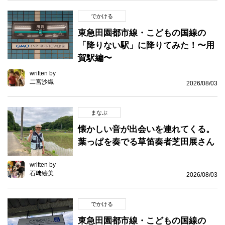
でかける
東急田園都市線・こどもの国線の
「降りない駅」に降りてみた！〜用
賀駅編〜
written by
二宮沙織
2026/08/03
まなぶ
懐かしい音が出会いを連れてくる。
葉っぱを奏でる草笛奏者芝田展さん
written by
石﨑絵美
2026/08/03
でかける
東急田園都市線・こどもの国線の