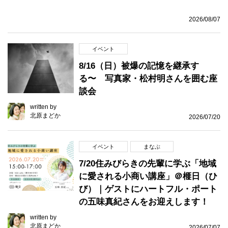
2026/08/07
イベント
8/16（日）被爆の記憶を継承す
る〜 写真家・松村明さんを囲む座
談会
written by
北原まどか
2026/07/20
イベント
まなぶ
7/20住みびらきの先輩に学ぶ「地域
に愛される小商い講座」＠榧日（ひ
び）｜ゲストにハートフル・ポート
の五味真紀さんをお迎えします！
written by
北原まどか
2026/07/07