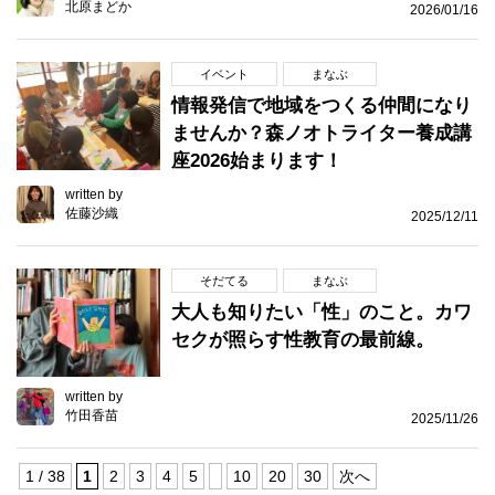
北原まどか
2026/01/16
イベント
まなぶ
情報発信で地域をつくる仲間になり
ませんか？森ノオトライター養成講
座2026始まります！
written by
佐藤沙織
2025/12/11
そだてる
まなぶ
大人も知りたい「性」のこと。カワ
セクが照らす性教育の最前線。
written by
竹田香苗
2025/11/26
1 / 38
1
2
3
4
5
10
20
30
次へ