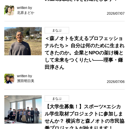
written by
北原まどか
2026/07/07
まなぶ
＜森ノオトを支えるプロフェッショ
ナルたち＞ 自分は何のために生まれ
てきたのか。企業とNPOの架け橋と
して未来をつくりたい――理事・鎌
田淳さん
written by
濱田明日美
2026/07/06
まなぶ
【大学生募集！】スポーツ×エシカ
ル学生取材プロジェクトに参加しま
せんか？ 横浜市と森ノオトの市民協
働プロジェクトが始まります！