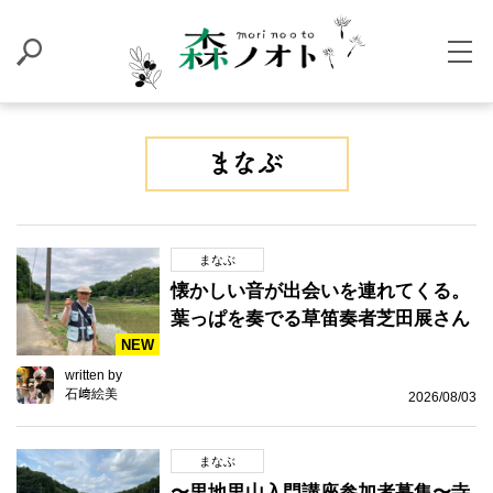
まなぶ
懐かしい音が出会いを連れてくる。
葉っぱを奏でる草笛奏者芝田展さん
NEW
written by
石﨑絵美
2026/08/03
まなぶ
〜里地里山入門講座参加者募集〜寺