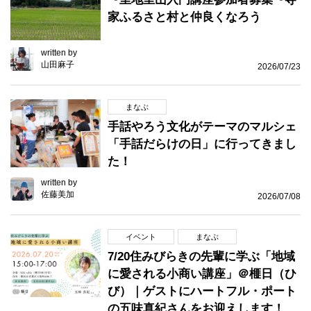
家ふるさと村と仲良くなろう
written by
山田麻子
2026/07/23
まなぶ
手話やろう文化がテーマのマルシェ
「手話だらけの日」に行ってきまし
た！
written by
佐藤美加
2026/07/08
イベント
まなぶ
7/20住みびらきの先輩に学ぶ「地域
に愛される小商い講座」＠榧日（ひ
び）｜ゲストにハートフル・ポート
の五味真紀さんをお迎えします！