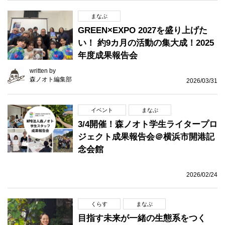
まなぶ
GREEN×EXPO 2027を盛り上げた
い！ 約9カ月の活動の集大成！2025
年度成果報告会
written by
森ノオト編集部
2026/03/31
イベント
まなぶ
3/4開催！森ノオト学生ライタープロ
ジェクト成果報告会＠横浜市開港記
念会館
2026/02/24
くらす
まなぶ
目指す未来が一緒の生態系をつく