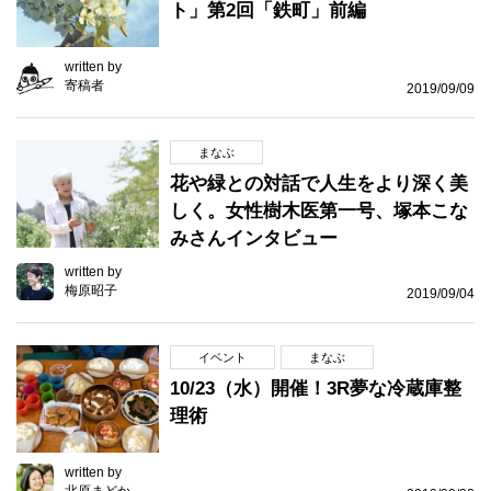
ト」第2回「鉄町」前編
written by
寄稿者
2019/09/09
まなぶ
花や緑との対話で人生をより深く美
しく。女性樹木医第一号、塚本こな
みさんインタビュー
written by
梅原昭子
2019/09/04
イベント
まなぶ
10/23（水）開催！3R夢な冷蔵庫整
理術
written by