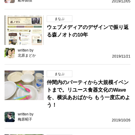
船本由佳
2019/12/05
まなぶ
ウェブメディアのデザインで振り返
る森ノオトの10年
written by
北原まどか
2019/11/21
まなぶ
仲間内のパーティから大規模イベン
トまで。リユース食器文化のWave
を、横浜あおばから もう一度広めよ
う！
written by
梅原昭子
2019/10/26