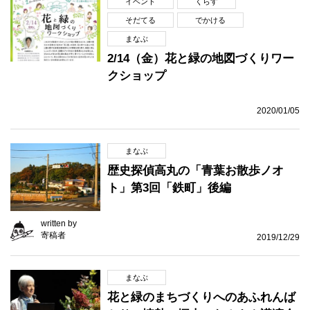
イベント
くらす
そだてる
でかける
まなぶ
2/14（金）花と緑の地図づくりワー
クショップ
2020/01/05
まなぶ
歴史探偵高丸の「青葉お散歩ノオ
ト」第3回「鉄町」後編
written by
寄稿者
2019/12/29
まなぶ
花と緑のまちづくりへのあふれんば