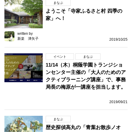
まなぶ
ようこそ「寺家ふるさと村 四季の
家」へ！
written by
新楽 津矢子
2019/10/25
イベント
まなぶ
11/14（木）桐蔭学園トランジショ
ンセンター主催の「大人のためのア
クティブラーニング講座」で、事務
局長の梅原が一講座を担当します。
2019/09/21
まなぶ
歴史探偵高丸の「青葉お散歩ノオ