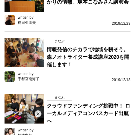
かりの情熱。塚本こなみさん講演会
written by
梶田亜由美
2019/12/23
まなぶ
情報発信のチカラで地域を耕そう。
森ノオトライター養成講座2020を開
催します！
written by
宇都宮南海子
2019/12/18
まなぶ
クラウドファンディング挑戦中！ ロ
ーカルメディアコンパスカード出航
へ
written by