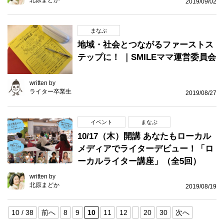
北原まどか
2019/09/02
まなぶ
地域・社会とつながるファーストス
テップに！ ｜SMILEママ運営委員会
written by
ライター卒業生
2019/08/27
イベント
まなぶ
10/17（木）開講 あなたもローカル
メディアでライターデビュー！「ロ
ーカルライター講座」（全5回）
written by
北原まどか
2019/08/19
10 / 38
前へ
8
9
10
11
12
20
30
次へ