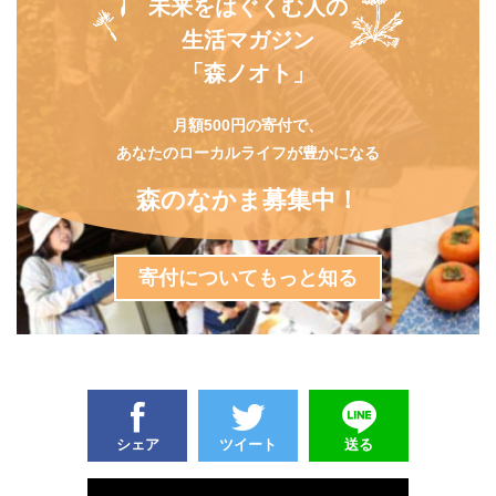
未来をはぐくむ人の
生活マガジン
「森ノオト」
月額500円の寄付で、
あなたのローカルライフが豊かになる
森のなかま募集中！
寄付についてもっと知る
シェア
ツイート
送る