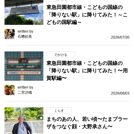
東急田園都市線・こどもの国線の
「降りない駅」に降りてみた！～こ
どもの国駅編～
written by
石﨑絵美
2026/07/30
でかける
東急田園都市線・こどもの国線の
「降りない駅」に降りてみた！〜用
賀駅編〜
written by
二宮沙織
2026/08/03
くらす
まちのあの人、若い頃〜たまプラー
ザをつなぐ顔・大野承さん〜