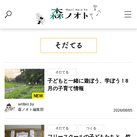
そだてる
子どもと一緒に遊ぼう、学ぼう！8
月の子育て情報
NEW
written by
森ノオト編集部
2026/08/05
そだてる
つくる
フリースクールの子どもたちと、竹