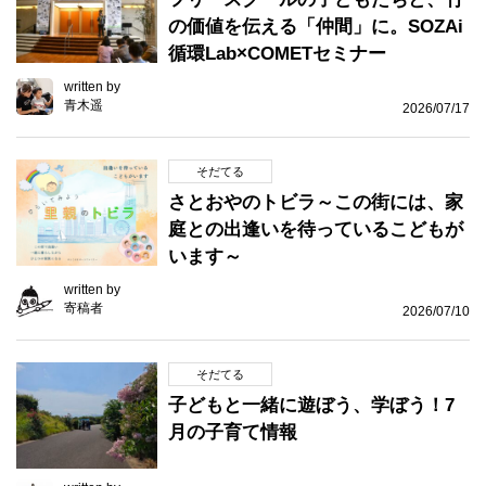
の価値を伝える「仲間」に。SOZAi
循環Lab×COMETセミナー
written by
青木遥
2026/07/17
そだてる
さとおやのトビラ～この街には、家
庭との出逢いを待っているこどもが
います～
written by
寄稿者
2026/07/10
そだてる
子どもと一緒に遊ぼう、学ぼう！7
月の子育て情報