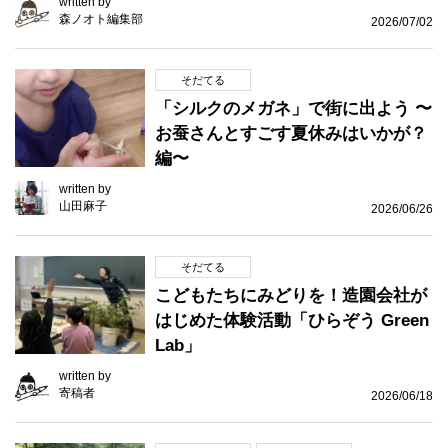
written by
森ノオト編集部
2026/07/02
そだてる
「シルクのメガネ」で街に出よう 〜
お蚕さんとすごす夏休みはいかが？
編〜
written by
山田麻子
2026/06/26
そだてる
こどもたちにみどりを！造園会社が
はじめた体験活動「ひらぞう Green
Lab」
written by
寄稿者
2026/06/18