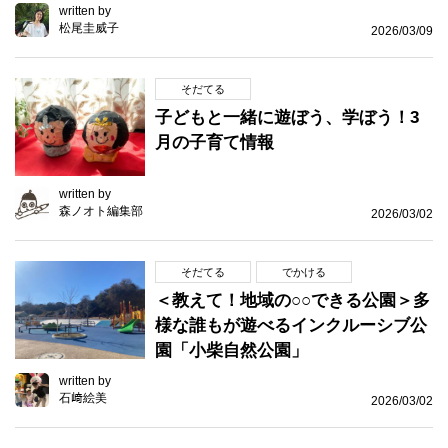
written by
松尾圭威子
2026/03/09
そだてる
子どもと一緒に遊ぼう、学ぼう！3
月の子育て情報
written by
森ノオト編集部
2026/03/02
そだてる
でかける
＜教えて！地域の○○できる公園＞多
様な誰もが遊べるインクルーシブ公
園「小柴自然公園」
written by
石﨑絵美
2026/03/02