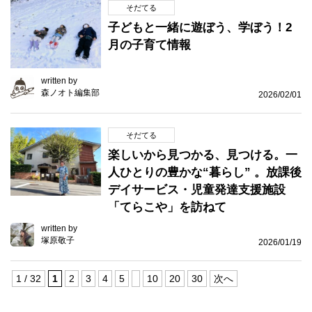
そだてる
子どもと一緒に遊ぼう、学ぼう！2
月の子育て情報
written by
森ノオト編集部
2026/02/01
そだてる
楽しいから見つかる、見つける。一
人ひとりの豊かな“暮らし” 。放課後
デイサービス・児童発達支援施設
「てらこや」を訪ねて
written by
塚原敬子
2026/01/19
1 / 32
1
2
3
4
5
10
20
30
次へ