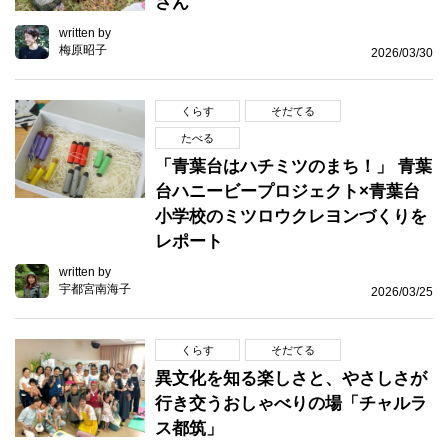
さん
written by
梅原昭子
2026/03/30
くらす
そだてる
たべる
「青葉台はハチミツのまち！」 青葉
台ハニービープロジェクト×青葉台
小学校のミツロウクレヨンづくりを
レポート
written by
宇都宮南海子
2026/03/25
くらす
そだてる
異文化を知る楽しさと、やさしさが
行き交うおしゃべりの場「チャルラ
ス都筑」