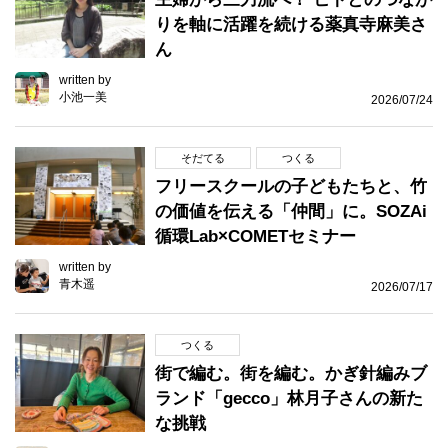
りを軸に活躍を続ける薬真寺麻美さ
ん
written by
小池一美
2026/07/24
そだてる
つくる
フリースクールの子どもたちと、竹
の価値を伝える「仲間」に。SOZAi
循環Lab×COMETセミナー
written by
青木遥
2026/07/17
つくる
街で編む。街を編む。かぎ針編みブ
ランド「gecco」林月子さんの新た
な挑戦