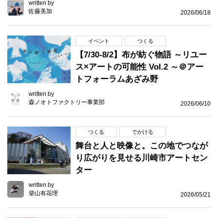
written by
佐藤美加
2026/06/18
イベント
つくる
【7/30-8/2】布が紡ぐ物語 ～リユー
ス×アートの可能性 Vol.2 ～＠アー
トフォーラムあざみ野
written by
森ノオトファクトリー事業部
2026/06/10
つくる
でかける
舞台と人と映像と。この地でつなが
り広がりを見せる川崎市アートセン
ター
written by
柴山有花理
2026/05/21