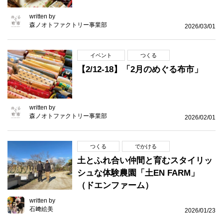
written by
森ノオトファクトリー事業部
2026/03/01
イベント
つくる
【2/12-18】「2月のめぐる布市」
written by
森ノオトファクトリー事業部
2026/02/01
つくる
でかける
土とふれ合い仲間と育むスタイリッ
シュな体験農園「土EN FARM」
（ドエンファーム）
written by
石﨑絵美
2026/01/23