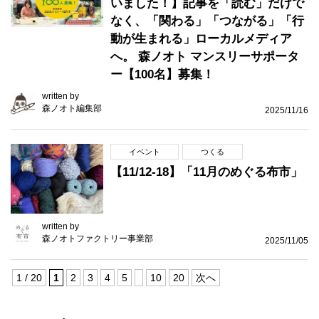
いました！】記事を「読む」だけで
なく、「関わる」「つながる」「行
動が生まれる」ローカルメディア
へ。 森ノオト マンスリーサポータ
ー【100名】募集！
written by
森ノオト編集部
2025/11/16
イベント
つくる
【11/12-18】「11月のめぐる布市」
written by
森ノオトファクトリー事業部
2025/11/05
1 / 20
1
2
3
4
5
10
20
次へ