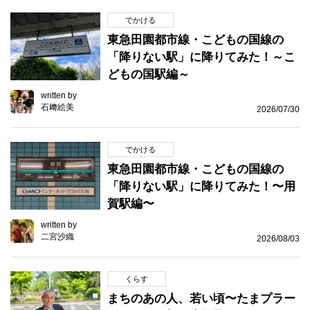
でかける
東急田園都市線・こどもの国線の
「降りない駅」に降りてみた！～こ
どもの国駅編～
written by
石﨑絵美
2026/07/30
でかける
東急田園都市線・こどもの国線の
「降りない駅」に降りてみた！〜用
賀駅編〜
written by
二宮沙織
2026/08/03
くらす
まちのあの人、若い頃〜たまプラー