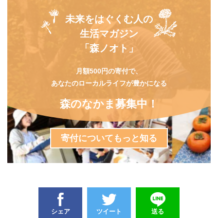
未来をはぐくむ人の
生活マガジン
「森ノオト」
月額500円の寄付で、
あなたのローカルライフが豊かになる
森のなかま募集中！
寄付についてもっと知る
シェア
ツイート
送る