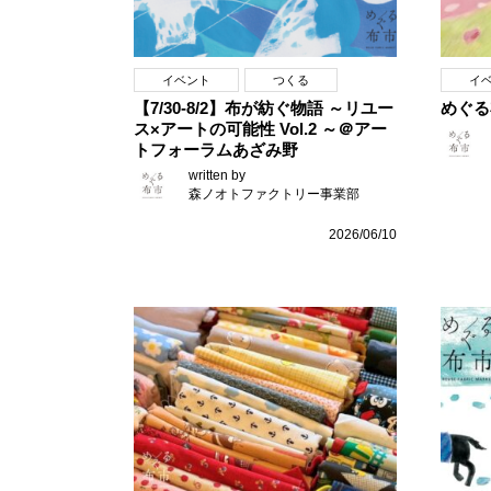
イベント
つくる
イ
【7/30-8/2】布が紡ぐ物語 ～リユー
めぐる
ス×アートの可能性 Vol.2 ～＠アー
トフォーラムあざみ野
written by
森ノオトファクトリー事業部
2026/06/10