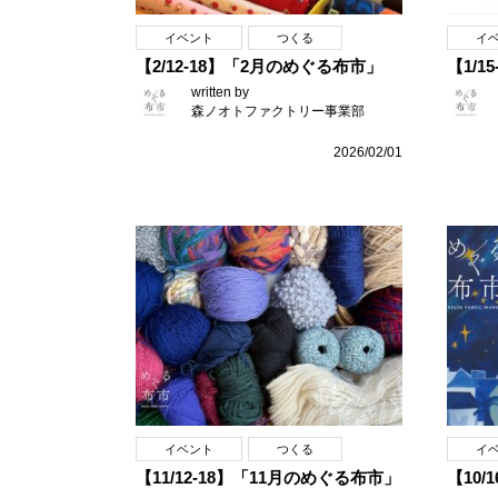
イベント
つくる
イ
【2/12-18】「2月のめぐる布市」
【1/
written by
森ノオトファクトリー事業部
2026/02/01
イベント
つくる
イ
【11/12-18】「11月のめぐる布市」
【10/