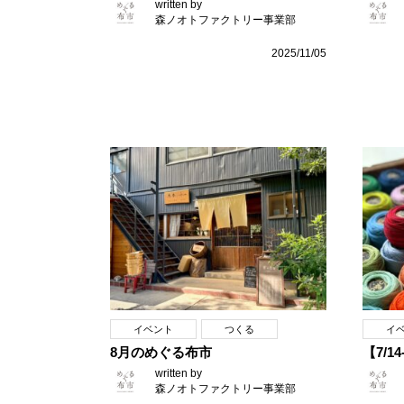
written by
森ノオトファクトリー事業部
2025/11/05
イベント
つくる
イ
8月のめぐる布市
【7/
written by
森ノオトファクトリー事業部