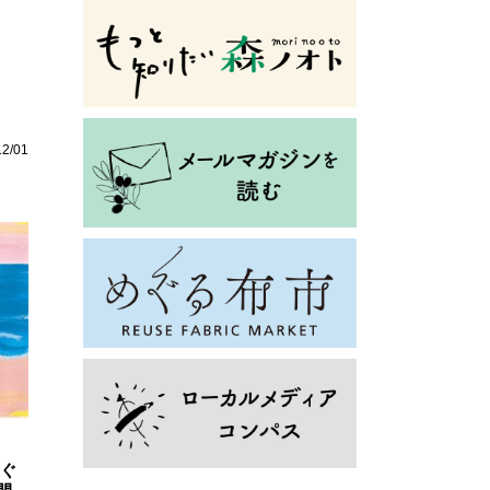
12/01
めぐ