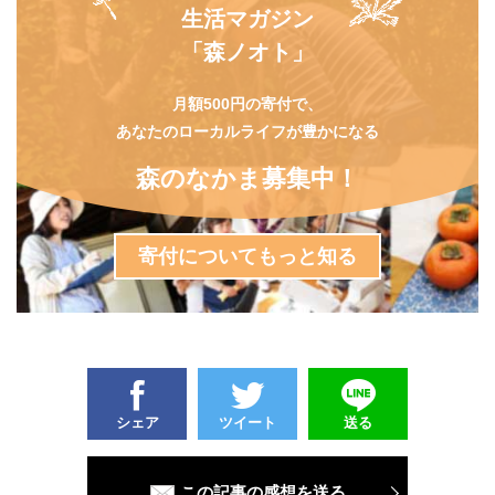
生活マガジン
「森ノオト」
月額500円の寄付で、
あなたのローカルライフが豊かになる
森のなかま募集中！
寄付についてもっと知る
シェア
ツイート
送る
この記事の感想を送る