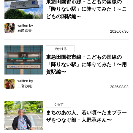
東急田園都市線・こどもの国線の
「降りない駅」に降りてみた！～こ
どもの国駅編～
written by
石﨑絵美
2026/07/30
でかける
東急田園都市線・こどもの国線の
「降りない駅」に降りてみた！〜用
賀駅編〜
written by
二宮沙織
2026/08/03
くらす
まちのあの人、若い頃〜たまプラー
ザをつなぐ顔・大野承さん〜