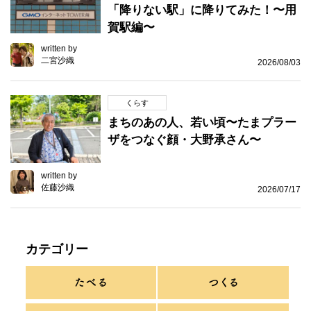
「降りない駅」に降りてみた！〜用
賀駅編〜
written by
二宮沙織
2026/08/03
くらす
まちのあの人、若い頃〜たまプラー
ザをつなぐ顔・大野承さん〜
written by
佐藤沙織
2026/07/17
カテゴリー