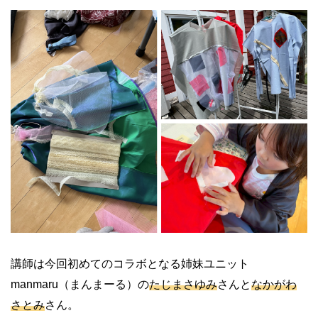
講師は今回初めてのコラボとなる姉妹ユニット
manmaru（まんまーる）の
たじまさゆみ
さんと
なかがわ
さとみ
さん。