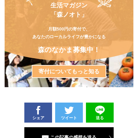
生活マガジン
「森ノオト」
月額500円の寄付で、
あなたのローカルライフが豊かになる
森のなかま募集中！
寄付についてもっと知る
シェア
ツイート
送る
この記事の感想を送る