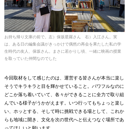
お持ち帰り文庫の前で。左）保坂星羅さん 右）入江さん。実
は、ある日の編集会議がきっかけで偶然の再会を果たした私の学
生時代の友人、保坂さん。まさに若かりし頃、一緒に映画の授業
を取っていた仲間なのでした
今回取材をして感じたのは、運営する皆さんが本当に楽し
そうでキラキラと目を輝かせていること。パワフルなのに
どこか落ち着いていて、各々ができることに全力で取り組
んでいる様子がうかがえます。いつ行ってもちょっと楽し
い、ホッとする、そして時に挑戦できる場として、これか
らも地域に開き、文化を次の世代へと伝えつなぐ場所であ
ってほしいと願います。