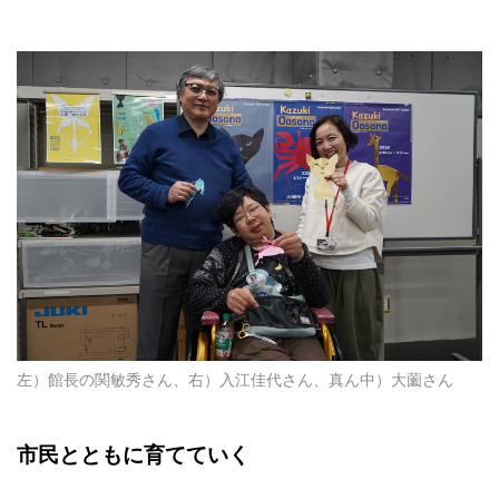
左）館長の関敏秀さん、右）入江佳代さん、真ん中）大薗さん
市民とともに育てていく