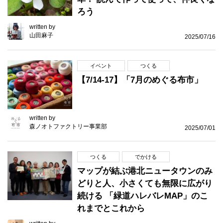
ろう
written by
山田麻子
2025/07/16
イベント
つくる
【7/14-17】「7月のめぐる布市」
written by
森ノオトファクトリー事業部
2025/07/01
つくる
でかける
マップが結ぶ港北ニュータウンのみ
どりと人、小さくても無限に広がり
続ける 「緑道ハレバレMAP」のこ
れまでとこれから