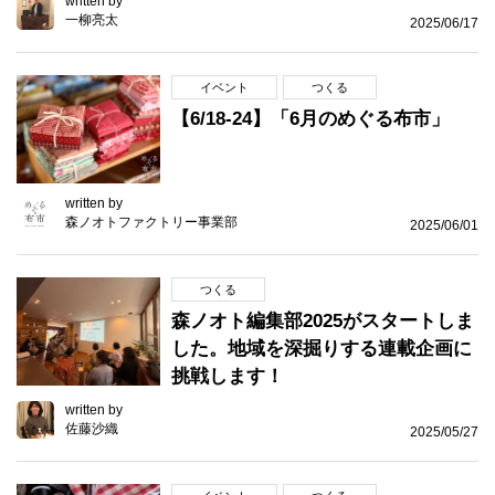
written by
一柳亮太
2025/06/17
イベント
つくる
【6/18-24】「6月のめぐる布市」
written by
森ノオトファクトリー事業部
2025/06/01
つくる
森ノオト編集部2025がスタートしま
した。地域を深掘りする連載企画に
挑戦します！
written by
佐藤沙織
2025/05/27