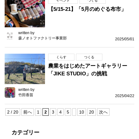
イベント
つくる
【5/15-21】「5月のめぐる布市」
written by
森ノオトファクトリー事業部
2025/05/01
くらす
つくる
農業をはじめたアートギャラリー
「JIKE STUDIO」の挑戦
written by
竹田香苗
2025/04/22
2 / 20
前へ
1
2
3
4
5
10
20
次へ
カテゴリー