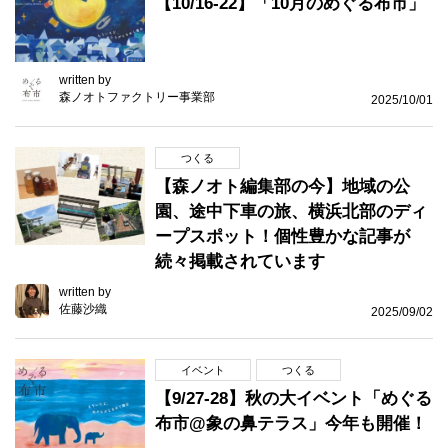
【10/16-22】「10月のめぐる布市」
written by
森ノオトファクトリー事業部
2025/10/01
つくる
【森ノオト編集部の今】地域の公
園、途中下車の旅、横浜北部のディ
ープスポット！個性豊かな記事が
続々掲載されています
written by
佐藤沙織
2025/09/02
イベント
つくる
【9/27-28】秋の大イベント「めぐる
布市@象の鼻テラス」今年も開催！