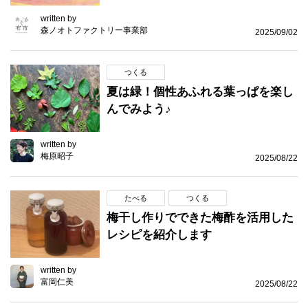
written by
森ノオトファクトリー事業部
2025/09/02
つくる
夏は緑！個性あふれる葉っぱを楽し
んでみよう♪
written by
梅原昭子
2025/08/22
たべる
つくる
梅干し作りでできた梅酢を活用した
レシピを紹介します
written by
富岡仁美
2025/08/22