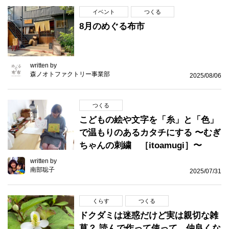
イベント
つくる
8月のめぐる布市
written by
森ノオトファクトリー事業部
2025/08/06
つくる
こどもの絵や文字を「糸」と「色」
で温もりのあるカタチにする 〜むぎ
ちゃんの刺繍 ［itoamugi］〜
written by
南部聡子
2025/07/31
くらす
つくる
ドクダミは迷惑だけど実は親切な雑
草？ 読んで作って使って、仲良くな