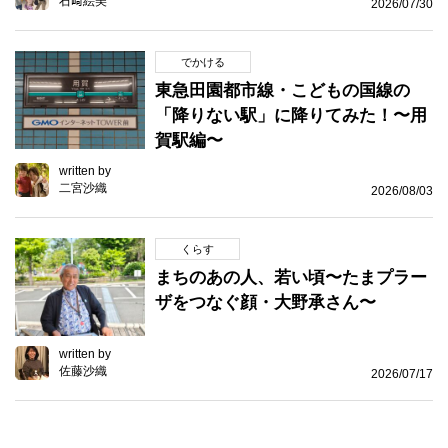
石﨑絵美
2026/07/30
でかける
東急田園都市線・こどもの国線の
「降りない駅」に降りてみた！〜用
賀駅編〜
written by
二宮沙織
2026/08/03
くらす
まちのあの人、若い頃〜たまプラー
ザをつなぐ顔・大野承さん〜
written by
佐藤沙織
2026/07/17