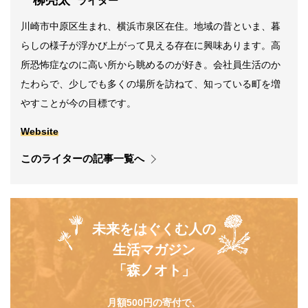
一柳亮太
ライター
川崎市中原区生まれ、横浜市泉区在住。地域の昔といま、暮
らしの様子が浮かび上がって見える存在に興味あります。高
所恐怖症なのに高い所から眺めるのが好き。会社員生活のか
たわらで、少しでも多くの場所を訪ねて、知っている町を増
やすことが今の目標です。
Website
このライターの記事一覧へ
未来をはぐくむ人の
生活マガジン
「森ノオト」
月額500円の寄付で、