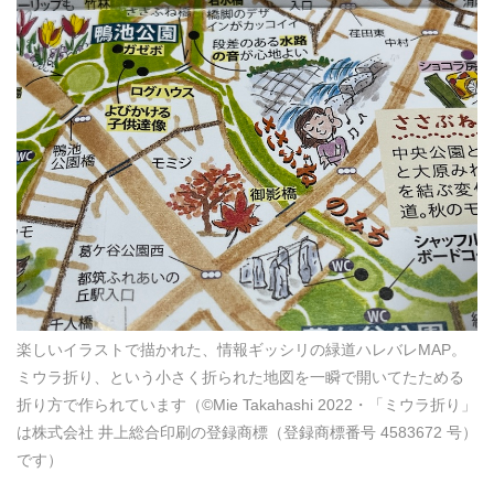
楽しいイラストで描かれた、情報ギッシリの緑道ハレバレMAP。
ミウラ折り、という小さく折られた地図を一瞬で開いてたためる
折り方で作られています（©Mie Takahashi 2022・「ミウラ折り」
は株式会社 井上総合印刷の登録商標（登録商標番号 4583672 号）
です）