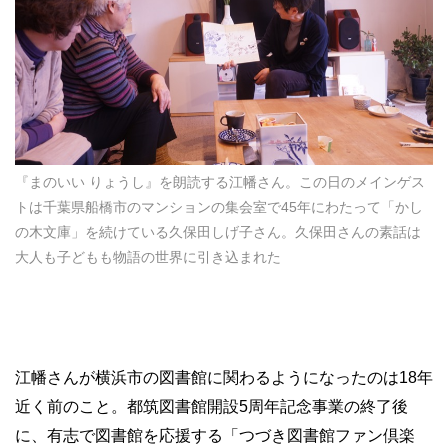
『まのいい りょうし』を朗読する江幡さん。この日のメインゲス
トは千葉県船橋市のマンションの集会室で45年にわたって「かし
の木文庫」を続けている久保田しげ子さん。久保田さんの素話は
大人も子どもも物語の世界に引き込まれた
江幡さんが横浜市の図書館に関わるようになったのは18年
近く前のこと。都筑図書館開設5周年記念事業の終了後
に、有志で図書館を応援する「つづき図書館ファン倶楽