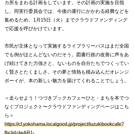
カ所をまわる計画をしています。その計画の実施を目指
し、同実行委員会では、今後の運行にかかわる経費などを
集めるため、1月15日（火）までクラウドファンディング
で応援を呼びかけています。
市民が主体となって実施するライブラリーバスはまだ全国
でも例がほとんどないのだそう。図書行政の改善に声をあ
げ続けてきた力強さと、ないものを自分たちでつくってい
く賢さとたくましさ。その夢と情熱も積み込んだオレンジ
ボーイが、本の新しい魅力を届けてくれることでしょう。
＜走らせよう！つづきブックカフェ〜ひと・まちを本でつ
なぐプロジェクト〜クラウドファンディングページはこち
ら＞
https://cf.yokohama.localgood.jp/project/tuzukibookcafe?
fbclid=IwAR1-