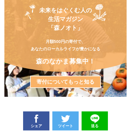
未来をはぐくむ人の
生活マガジン
「森ノオト」
月額500円の寄付で、
あなたのローカルライフが豊かになる
森のなかま募集中！
寄付についてもっと知る
シェア
ツイート
送る