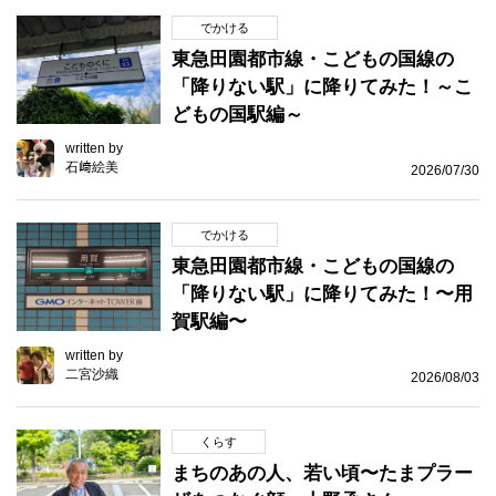
でかける
東急田園都市線・こどもの国線の
「降りない駅」に降りてみた！～こ
どもの国駅編～
written by
石﨑絵美
2026/07/30
でかける
東急田園都市線・こどもの国線の
「降りない駅」に降りてみた！〜用
賀駅編〜
written by
二宮沙織
2026/08/03
くらす
まちのあの人、若い頃〜たまプラー