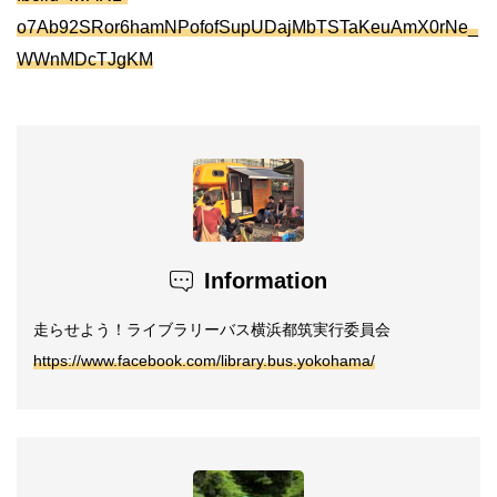
o7Ab92SRor6hamNPofofSupUDajMbTSTaKeuAmX0rNe_
WWnMDcTJgKM
Information
走らせよう！ライブラリーバス横浜都筑実行委員会
https://www.facebook.com/library.bus.yokohama/