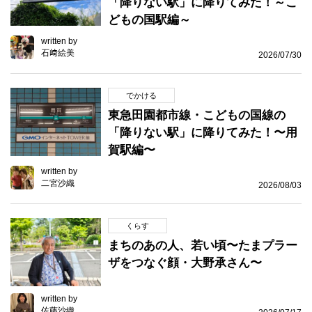
「降りない駅」に降りてみた！～こ
どもの国駅編～
written by
石﨑絵美
2026/07/30
でかける
東急田園都市線・こどもの国線の
「降りない駅」に降りてみた！〜用
賀駅編〜
written by
二宮沙織
2026/08/03
くらす
まちのあの人、若い頃〜たまプラー
ザをつなぐ顔・大野承さん〜
written by
佐藤沙織