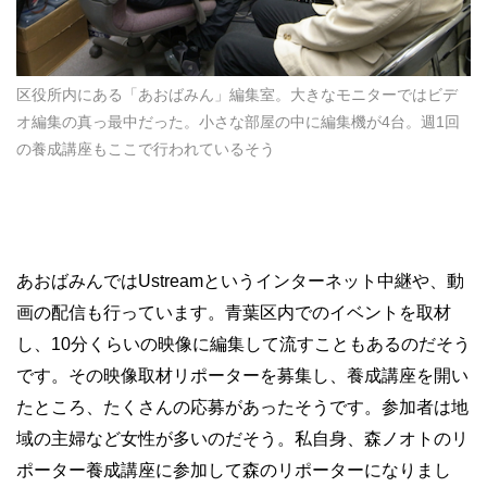
区役所内にある「あおばみん」編集室。大きなモニターではビデ
オ編集の真っ最中だった。小さな部屋の中に編集機が4台。週1回
の養成講座もここで行われているそう
あおばみんではUstreamというインターネット中継や、動
画の配信も行っています。青葉区内でのイベントを取材
し、10分くらいの映像に編集して流すこともあるのだそう
です。その映像取材リポーターを募集し、養成講座を開い
たところ、たくさんの応募があったそうです。参加者は地
域の主婦など女性が多いのだそう。私自身、森ノオトのリ
ポーター養成講座に参加して森のリポーターになりまし