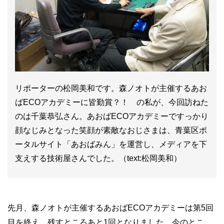
リポーターの松岡美和です。森ノオトが主催するあお
ばECOアカデミーに皆勤賞？！ の私が、今回訪ねた
のは千葉恭弘さん。あおばECOアカデミーですっかり
顔なじみとなった笑顔が素敵なおじさまは、青葉区ポ
ータルサイト「あおばみん」を運営し、メディアを下
支えする技術屋さんでした。（text:松岡美和）
先月、森ノオトが主催するあおばECOアカデミーは第5回
目を終え、残すところあと1回となりました。今のとこ