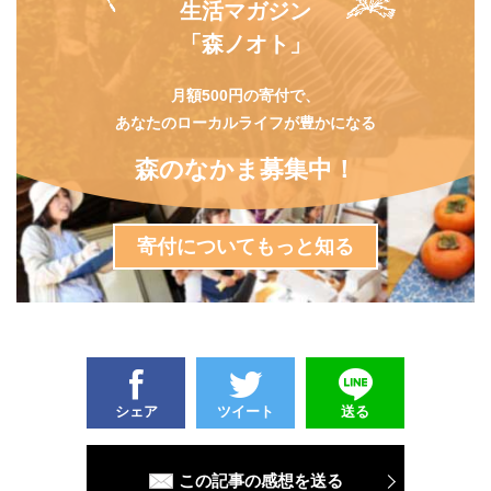
生活マガジン
「森ノオト」
月額500円の寄付で、
あなたのローカルライフが豊かになる
森のなかま募集中！
寄付についてもっと知る
シェア
ツイート
送る
この記事の感想を送る