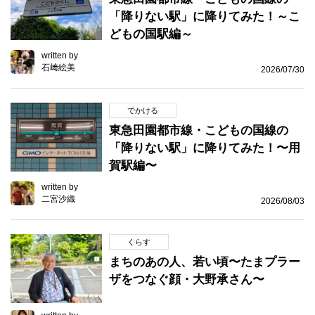
「降りない駅」に降りてみた！～こ
どもの国駅編～
written by
石﨑絵美
2026/07/30
でかける
東急田園都市線・こどもの国線の
「降りない駅」に降りてみた！〜用
賀駅編〜
written by
二宮沙織
2026/08/03
くらす
まちのあの人、若い頃〜たまプラー
ザをつなぐ顔・大野承さん〜