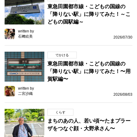
東急田園都市線・こどもの国線の
「降りない駅」に降りてみた！～こ
どもの国駅編～
written by
石﨑絵美
2026/07/30
でかける
東急田園都市線・こどもの国線の
「降りない駅」に降りてみた！〜用
賀駅編〜
written by
二宮沙織
2026/08/03
くらす
まちのあの人、若い頃〜たまプラー
ザをつなぐ顔・大野承さん〜