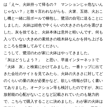
は「え〜、火鉢持って帰るの？ マンションじゃ危ないん
じゃない？」と散々言われながらも、火箸、五徳、火おこ
し機と一緒に段ボールで梱包し、鷺沼の自宅に送ることに
しました。火鉢は紺色で中くらいの大きさのものを選びま
した。灰を捨てると、火鉢本体は意外と軽いんです。何も
入っていない大きめの素焼きの植木鉢なんかを持ち上げる
ところを想像してみてください。
こうして、鷺沼のわが家に火鉢はやってきました。
「灰はどうしよう？」 と思い、早速インターネットで
「火鉢 灰」と検索にかけてみました。一番トップに出て
きた会社のサイトを見てみたら、火鉢の大きさに対してど
のくらいの量の灰が必要かなど、欲しい情報が詳しく書い
てありました。オークション等も検討したのですが、灰に
放射能の心配がないことなど記載されていたのも魅力的
で、こちらで購入することに決めました。わが家の火鉢は