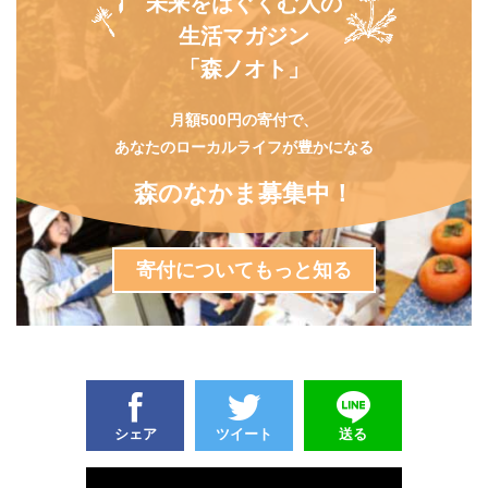
未来をはぐくむ人の
生活マガジン
「森ノオト」
月額500円の寄付で、
あなたのローカルライフが豊かになる
森のなかま募集中！
寄付についてもっと知る
シェア
ツイート
送る