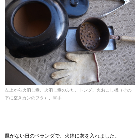
左上から火消し壷、火消し壷のふた、トング、火おこし機（その
下に空きカンのフタ）、軍手
風がない日のベランダで、火鉢に灰を入れました。