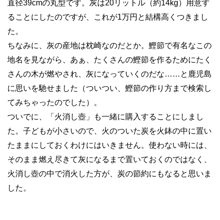
直径39cmの丸型です。灰は20リットル（約14kg）用意す
ることにしたのですが、これが1万円と結構高くつきまし
た。
ちなみに、灰の産地は枕崎なのだとか。鰹節で有名なこの
地名を見ながら、あぁ、たくさんの鰹節を作るためにたく
さんの木が燃やされ、灰になっていくのだな……と鹿児島
に思いを馳せました（ついつい、鰹節の作り方まで検索し
てみちゃったのでした）。
ついでに、「火消し壺」も一緒に購入することにしまし
た。子どもが小さいので、火のついた炭を火鉢の中に置い
たままにしておくわけにはいきません。使わない時には、
そのまま燃え尽きて灰になるまで置いておくのではなく、
火消し壺の中で消火した方が、炭の節約にもなると思いま
した。