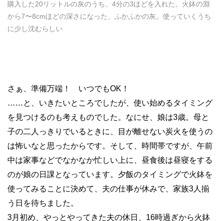
購入した20リットルの灰のうち、4分の3ほどを入れた。火鉢の淵
から7〜8cmほどの深さになった、ふかふかの灰。使っていくうち
に少し沈むらしい
さぁ、準備万端！ いつでもOK！
……と、いきたいところでしたが、使い始めるタイミング
を見つけるのも考えものでした。なにせ、娘は3歳。母と
子の二人っきりでいるときに、目が離せない炭火を使うの
は怖いなと思ったからです。そして、時間帯ですが、午前
中は家事などでなかなか忙しい上に、昼食後は昼寝をする
のが娘の日課となっています。夕飯のタイミングで火鉢を
使ってみることに決めて、夫の仕事が休みで、家族3人揃
う日を待ちました。
3月初め、やっとやってきた夫の休日、16時過ぎから火鉢