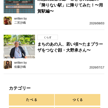
「降りない駅」に降りてみた！〜用
賀駅編〜
written by
二宮沙織
2026/08/03
くらす
まちのあの人、若い頃〜たまプラー
ザをつなぐ顔・大野承さん〜
written by
佐藤沙織
2026/07/17
カテゴリー