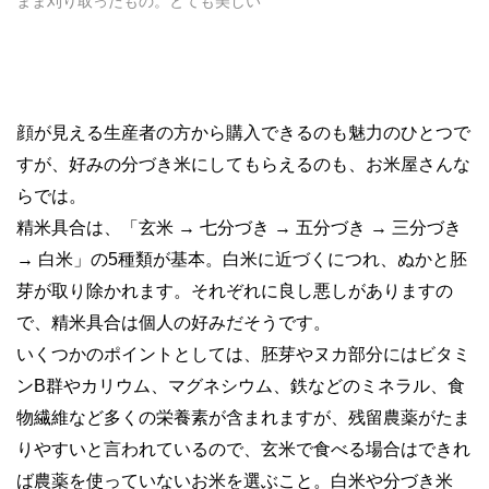
まま刈り取ったもの。とても美しい
顔が見える生産者の方から購入できるのも魅力のひとつで
すが、好みの分づき米にしてもらえるのも、お米屋さんな
らでは。
精米具合は、「玄米 → 七分づき → 五分づき → 三分づき
→ 白米」の5種類が基本。白米に近づくにつれ、ぬかと胚
芽が取り除かれます。それぞれに良し悪しがありますの
で、精米具合は個人の好みだそうです。
いくつかのポイントとしては、胚芽やヌカ部分にはビタミ
ンB群やカリウム、マグネシウム、鉄などのミネラル、食
物繊維など多くの栄養素が含まれますが、残留農薬がたま
りやすいと言われているので、玄米で食べる場合はできれ
ば農薬を使っていないお米を選ぶこと。白米や分づき米