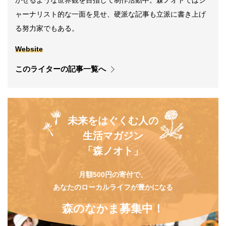
かせるような世界観を目指して制作活動中。森ノオトではジ
ャーナリスト的な一面を見せ、硬派な記事も立派に書き上げ
る努力家でもある。
Website
このライターの記事一覧へ
未来をはぐくむ人の
生活マガジン
「森ノオト」
月額500円の寄付で、
あなたのローカルライフが豊かになる
森のなかま募集中！