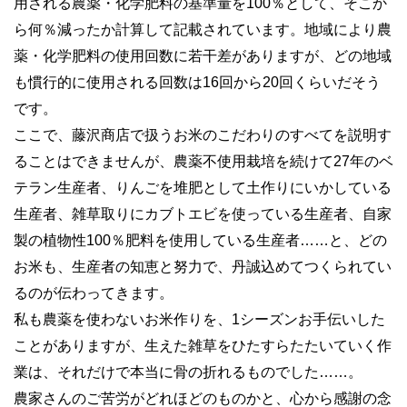
用される農薬・化学肥料の基準量を100％として、そこか
ら何％減ったか計算して記載されています。地域により農
薬・化学肥料の使用回数に若干差がありますが、どの地域
も慣行的に使用される回数は16回から20回くらいだそう
です。
ここで、藤沢商店で扱うお米のこだわりのすべてを説明す
ることはできませんが、農薬不使用栽培を続けて27年のベ
テラン生産者、りんごを堆肥として土作りにいかしている
生産者、雑草取りにカブトエビを使っている生産者、自家
製の植物性100％肥料を使用している生産者……と、どの
お米も、生産者の知恵と努力で、丹誠込めてつくられてい
るのが伝わってきます。
私も農薬を使わないお米作りを、1シーズンお手伝いした
ことがありますが、生えた雑草をひたすらたたいていく作
業は、それだけで本当に骨の折れるものでした……。
農家さんのご苦労がどれほどのものかと、心から感謝の念