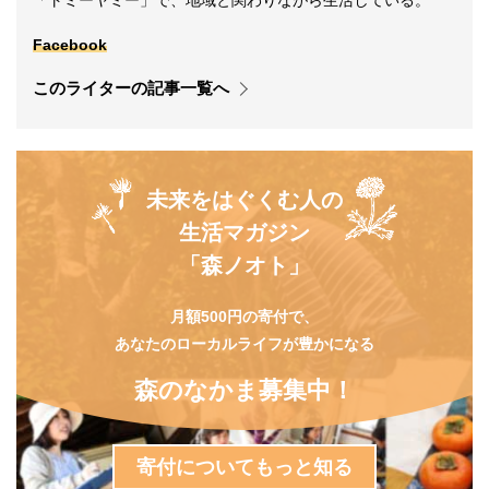
「トミーヤミー」で、地域と関わりながら生活している。
Facebook
このライターの記事一覧へ
未来をはぐくむ人の
生活マガジン
「森ノオト」
月額500円の寄付で、
あなたのローカルライフが豊かになる
森のなかま募集中！
寄付についてもっと知る