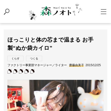
ほっこりと体の芯まで温まる お手
製“ぬか袋カイロ”
くらす
つくる
ファクトリー事業部マネージャー／ライター
齋藤由美子
2015/12/25