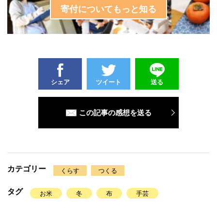
寄付についてもっと知る
シェア
ツイート
送る
この記事の感想を送る
カテゴリー
くらす
つくる
タグ
お米
冬
布
手芸