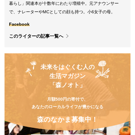
暮らし」関連本が十数年にわたり増殖中。元アナウンサー
で、ナレーターやMCとしての顔も持つ。小6女子の母。
Facebook
このライターの記事一覧へ
未来をはぐくむ人の
生活マガジン
「森ノオト」
月額500円の寄付で、
あなたのローカルライフが豊かになる
森のなかま募集中！