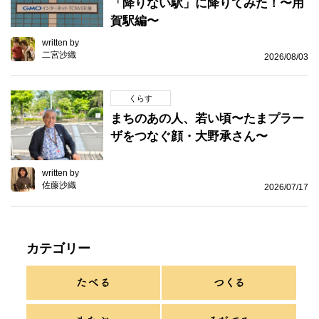
「降りない駅」に降りてみた！〜用
賀駅編〜
written by
二宮沙織
2026/08/03
くらす
まちのあの人、若い頃〜たまプラー
ザをつなぐ顔・大野承さん〜
written by
佐藤沙織
2026/07/17
カテゴリー