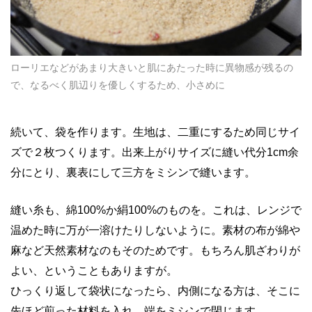
ローリエなどがあまり大きいと肌にあたった時に異物感が残るの
で、なるべく肌辺りを優しくするため、小さめに
続いて、袋を作ります。生地は、二重にするため同じサイ
ズで２枚つくります。出来上がりサイズに縫い代分1cm余
分にとり、裏表にして三方をミシンで縫います。
縫い糸も、綿100%か絹100%のものを。これは、レンジで
温めた時に万が一溶けたりしないように。素材の布が綿や
麻など天然素材なのもそのためです。もちろん肌ざわりが
よい、ということもありますが。
ひっくり返して袋状になったら、内側になる方は、そこに
先ほど煎った材料を入れ、端をミシンで閉じます。