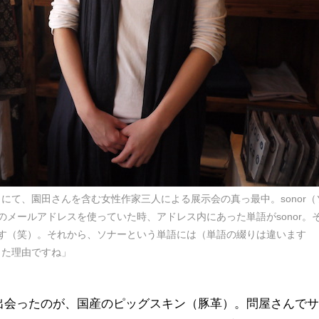
ル）にて、園田さんを含む女性作家三人による展示会の真っ最中。sonor（
メールアドレスを使っていた時、アドレス内にあった単語がsonor。
す（笑）。それから、ソナーという単語には（単語の綴りは違います
った理由ですね」
出会ったのが、国産のピッグスキン（豚革）。問屋さんで