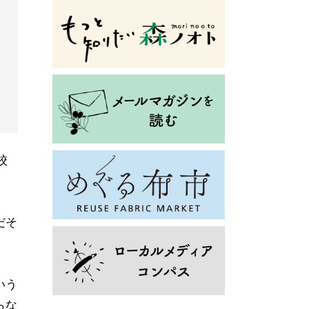
校
。
だそ
いう
らな