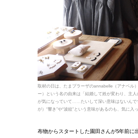
取材の日は、たまプラーザのannabelle（アナベ
ー）という名の由来は「結婚して姓が変わり、主人の
が気になっていて……たいして深い意味はないんで
が）“響き”や“波紋”という意味があるのも、気に入
布物からスタートした園田さんが5年前に