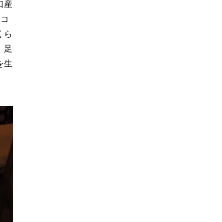
口産
エコ
くら
、足
を生