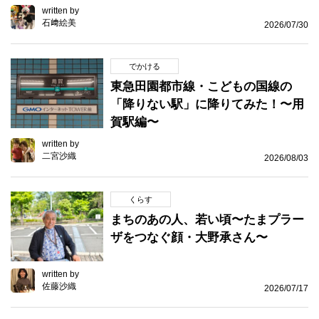
written by
石﨑絵美
2026/07/30
でかける
東急田園都市線・こどもの国線の
「降りない駅」に降りてみた！〜用
賀駅編〜
written by
二宮沙織
2026/08/03
くらす
まちのあの人、若い頃〜たまプラー
ザをつなぐ顔・大野承さん〜
written by
佐藤沙織
2026/07/17