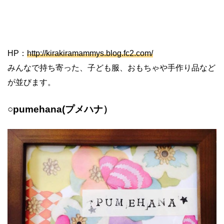
HP：
http://kirakiramammys.blog.fc2.com/
みんなで持ち寄った、子ども服、おもちゃや手作り品など
が並びます。
○pumehana(プメハナ）