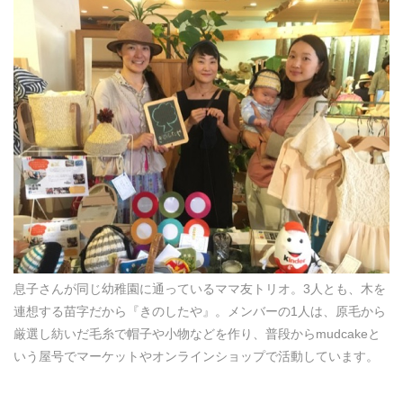
息子さんが同じ幼稚園に通っているママ友トリオ。3人とも、木を
連想する苗字だから『きのしたや』。メンバーの1人は、原毛から
厳選し紡いだ毛糸で帽子や小物などを作り、普段からmudcakeと
いう屋号でマーケットやオンラインショップで活動しています。