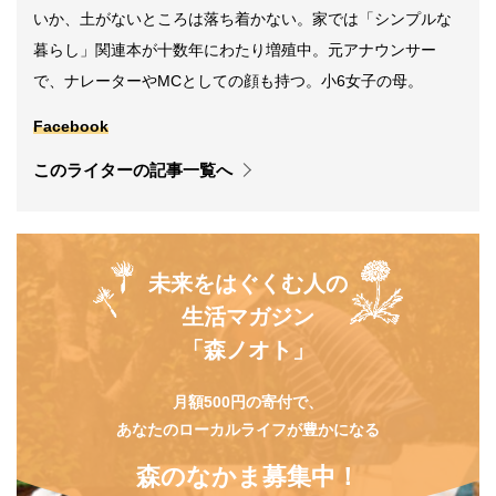
いか、土がないところは落ち着かない。家では「シンプルな
暮らし」関連本が十数年にわたり増殖中。元アナウンサー
で、ナレーターやMCとしての顔も持つ。小6女子の母。
Facebook
このライターの記事一覧へ
未来をはぐくむ人の
生活マガジン
「森ノオト」
月額500円の寄付で、
あなたのローカルライフが豊かになる
森のなかま募集中！