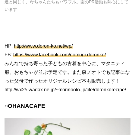
達と同じく、母ちゃんたちもパワフル。園のPR活動も熱心にして
います
HP:
http://www.doron-ko.net/wp/
FB:
https://www.facebook.com/nomugi.doronko/
みんなで持ち寄った子どもの古着を中心に、マタニティ
服、おもちゃが並ぶ予定です。また森ノオトでも記事にな
った父母で作ったオリジナルレシピ本も販売します！
http://wx25.wadax.ne.jp/~morinooto-jp/life/doronkorecipe/
○OHANACAFE