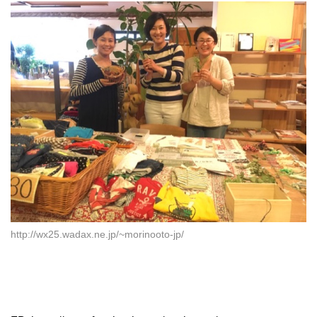
http://wx25.wadax.ne.jp/~morinooto-jp/