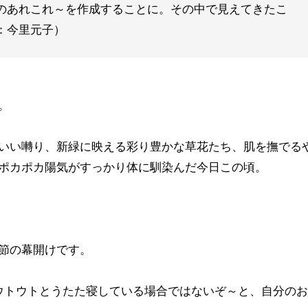
のあれこれ～を作成することに。その中で見えてきたこ
：今里元子）
。
いい囀り、新緑に映える彩り豊かな草花たち、肌を撫でる
ポカポカ陽気がすっかり体に馴染んだ今日この頃。
節の幕開けです。
ウトウトとうたた寝している場合ではないぞ～と、自分の