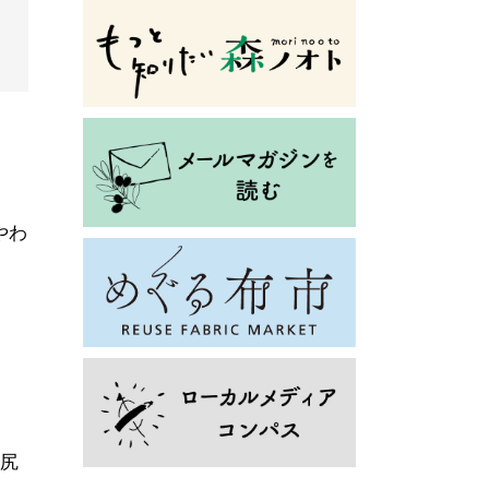
やわ
お尻