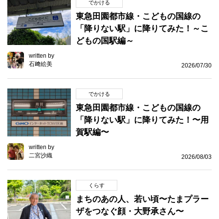
でかける
東急田園都市線・こどもの国線の
「降りない駅」に降りてみた！～こ
どもの国駅編～
written by
石﨑絵美
2026/07/30
でかける
東急田園都市線・こどもの国線の
「降りない駅」に降りてみた！〜用
賀駅編〜
written by
二宮沙織
2026/08/03
くらす
まちのあの人、若い頃〜たまプラー
ザをつなぐ顔・大野承さん〜