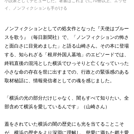
小説家としてデビューした。著書はこれまでに70冊以上、エッセ
イ、ノンフィクションも手がける
ノンフィクションとしての処女作となった『天使はブルー
スを歌う』（毎日新聞社）で、「ノンフィクションの怖さ
と面白さに目覚めました」と語る山崎さん。その本に登場
する、知られざる「根岸外国人墓地」のエピソードでは、
終戦直後の混沌とした横浜でひっそりと亡くなっていった
小さな命の存在を世に出すまでの、行政との緊張感のある
取材秘話に、情報発信者としての魂を感じました。
「横浜の光の部分だけじゃなく、闇もすべて知りたい。全
部含めて横浜を愛しているんです」（山崎さん）
蓋をされていた横浜の闇の歴史にも光を当てることこそ
が、横浜の歴史をより深淵に理解し、慈愛に満ちた郷土愛