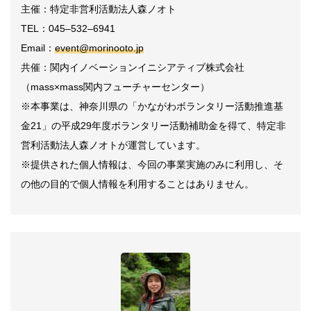
主催：特定非営利活動法人森ノオト
TEL
：
045–532–6941
Email
：
event@morinooto.jp
共催：関内イノベーションイニシアティブ株式会社
（
mass×mass
関内フューチャーセンター）
※
本事業は、神奈川県の「かながわボランタリー活動推進基
金
21
」の平成
29
年度ボランタリー活動補助金を得て、特定非
営利活動法人森ノオトが運営しています。
※
提供された個人情報は、今回の事業実施のみに利用し、そ
の他の目的で個人情報を利用することはありません。