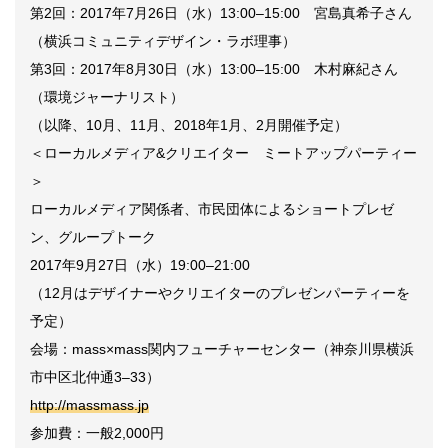
第
2
回：
2017
年
7
月
26
日（水）
13:00–15:00
宮島真希子さん
（横浜コミュニティデザイン
・ラボ理事）
第
3
回：
2017
年
8
月
30
日（水）
13:00–15:00
木村麻紀さん
（環境ジャーナリスト）
（以降、
10
月、
11
月、
2018
年
1
月、
2
月開催予定）
＜ローカルメディア
&
クリエイター ミートアップパーティー
＞
ローカルメディア関係者、市民団体によるショートプレゼ
ン、グループトーク
2017
年
9
月
27
日（水）
19:00–21:00
（
12
月はデザイナーやクリエイターのプレゼンパーティーを
予定）
会場：
mass×mass
関内フューチャーセンター（神奈川県横浜
市中区北仲通
3–33
）
http://massmass.jp
参加費：一般
2,000
円