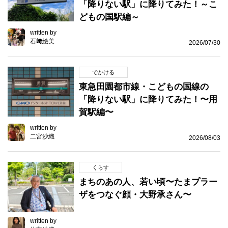
「降りない駅」に降りてみた！～こ
どもの国駅編～
written by
石﨑絵美
2026/07/30
でかける
東急田園都市線・こどもの国線の
「降りない駅」に降りてみた！〜用
賀駅編〜
written by
二宮沙織
2026/08/03
くらす
まちのあの人、若い頃〜たまプラー
ザをつなぐ顔・大野承さん〜
written by