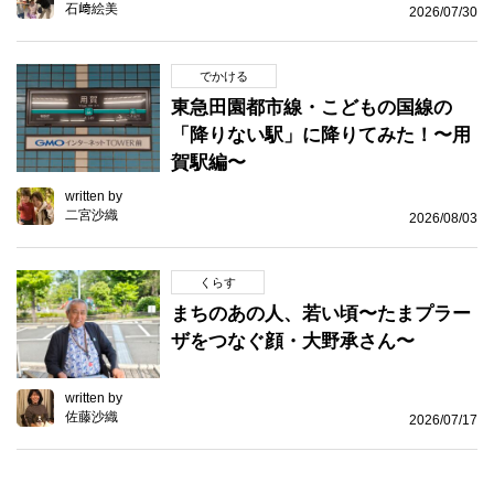
石﨑絵美
2026/07/30
でかける
東急田園都市線・こどもの国線の
「降りない駅」に降りてみた！〜用
賀駅編〜
written by
二宮沙織
2026/08/03
くらす
まちのあの人、若い頃〜たまプラー
ザをつなぐ顔・大野承さん〜
written by
佐藤沙織
2026/07/17