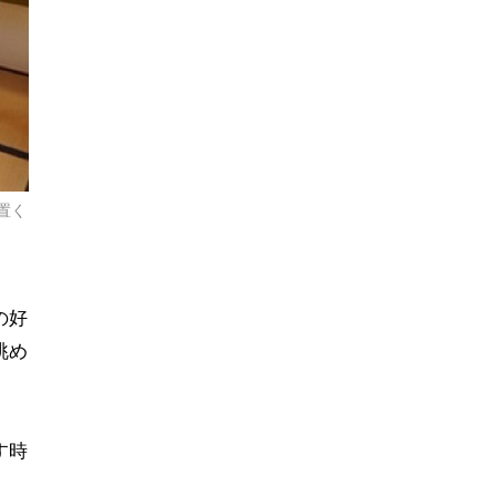
置く
の好
眺め
す時