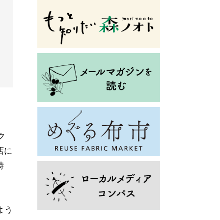
ク
店に
時
よう