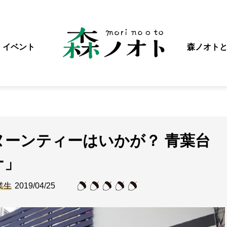
イベント
森ノオト
ヌーンティーはいかが？ 青葉台
ナ」
業生
2019/04/25