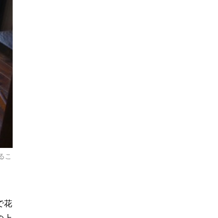
るこ
で花