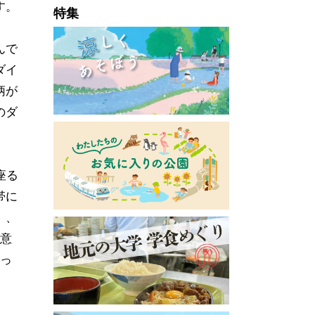
す。
特集
んで
ダイ
柄が
のダ
座る
帯に
」、
用意
ゆっ