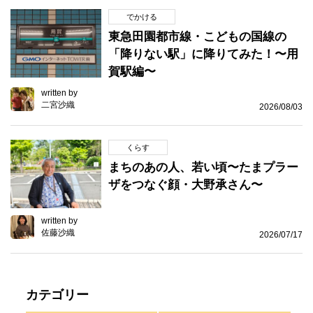
でかける
東急田園都市線・こどもの国線の
「降りない駅」に降りてみた！〜用
賀駅編〜
written by
二宮沙織
2026/08/03
くらす
まちのあの人、若い頃〜たまプラー
ザをつなぐ顔・大野承さん〜
written by
佐藤沙織
2026/07/17
カテゴリー