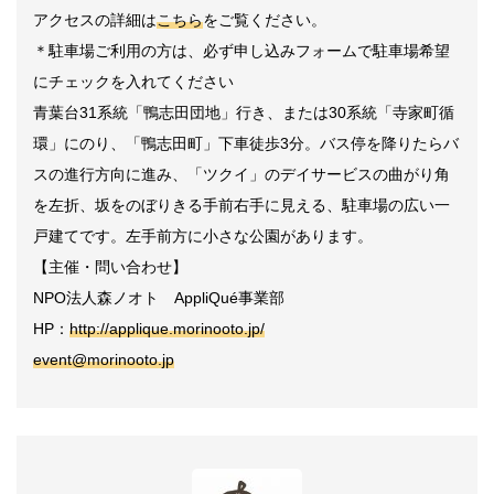
アクセスの詳細は
こちら
をご覧ください。
＊駐車場ご利用の方は、必ず申し込みフォームで駐車場希望
にチェックを入れてください
青葉台31系統「鴨志田団地」行き、または30系統「寺家町循
環」にのり、「鴨志田町」下車徒歩3分。バス停を降りたらバ
スの進行方向に進み、「ツクイ」のデイサービスの曲がり角
を左折、坂をのぼりきる手前右手に見える、駐車場の広い一
戸建てです。左手前方に小さな公園があります。
【主催・問い合わせ】
NPO法人森ノオト AppliQué事業部
HP：
http://applique.morinooto.jp/
event@morinooto.jp