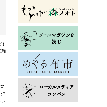
ども
三和
を背
の子
レメ