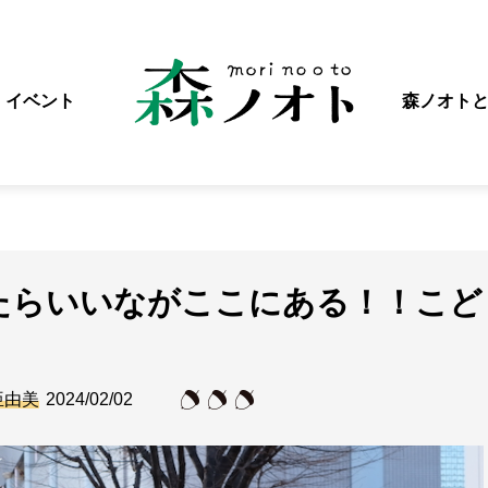
イベント
森ノオト
たらいいながここにある！！こど
亜由美
2024/02/02