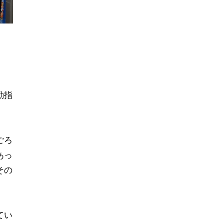
勤指
ごろ
あっ
その
てい