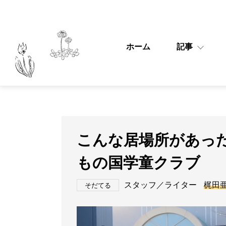
ホーム
記事
こんな居場所があっ
もの国学童クラブ
スタッフ／ライター
梶田
そだてる