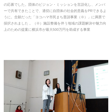
の応募でした。団体のビジョン・ミッションを言語化し、メンバ
ーで共有できたことで、適切に自団体の社会的意義をPRできるよ
うに。念願だった「ヨコハマ市民まち普請事業（※）」に満票で
採択されました 。（※）施設整備を伴う地域の課題解決や魅力向
上のための提案に横浜市が最大500万円を助成する事業