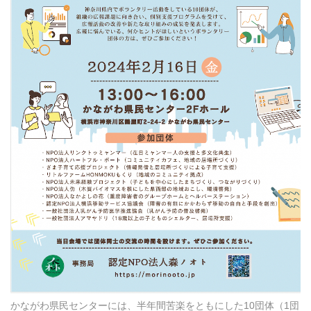
かながわ県民センターには、半年間苦楽をともにした10団体（1団