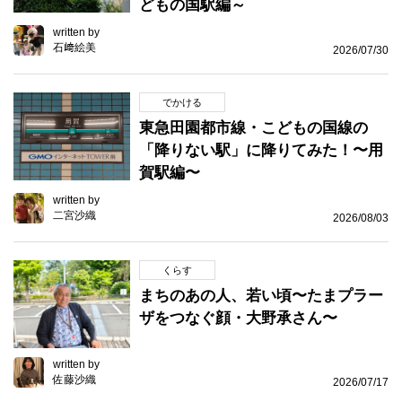
どもの国駅編～
written by
石﨑絵美
2026/07/30
でかける
東急田園都市線・こどもの国線の
「降りない駅」に降りてみた！〜用
賀駅編〜
written by
二宮沙織
2026/08/03
くらす
まちのあの人、若い頃〜たまプラー
ザをつなぐ顔・大野承さん〜
written by
佐藤沙織
2026/07/17