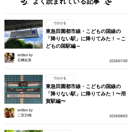
よく読まれている記事
でかける
東急田園都市線・こどもの国線の
「降りない駅」に降りてみた！～こ
どもの国駅編～
written by
石﨑絵美
2026/07/30
でかける
東急田園都市線・こどもの国線の
「降りない駅」に降りてみた！〜用
賀駅編〜
written by
二宮沙織
2026/08/03