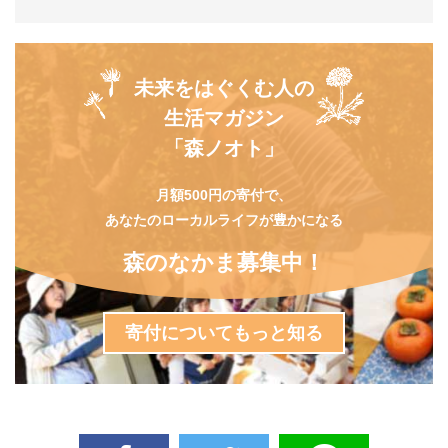
未来をはぐくむ人の
生活マガジン
「森ノオト」
月額500円の寄付で、
あなたのローカルライフが豊かになる
森のなかま募集中！
寄付についてもっと知る