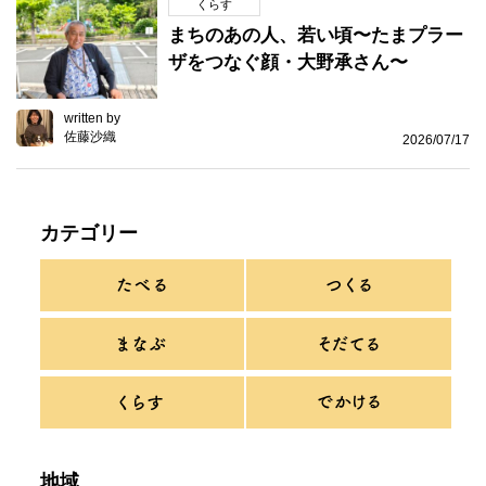
くらす
まちのあの人、若い頃〜たまプラー
ザをつなぐ顔・大野承さん〜
written by
佐藤沙織
2026/07/17
カテゴリー
地域