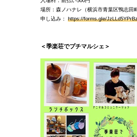
入場料：前払い500円
場所：森ノハナレ（横浜市青葉区鴨志田町8
申し込み：
https://forms.gle/JzLLd5YPr
＜季楽荘でプチマルシェ＞