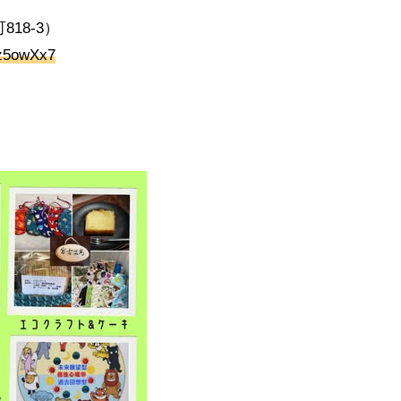
18-3）
Bz5owXx7