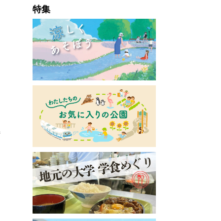
特集
特
も