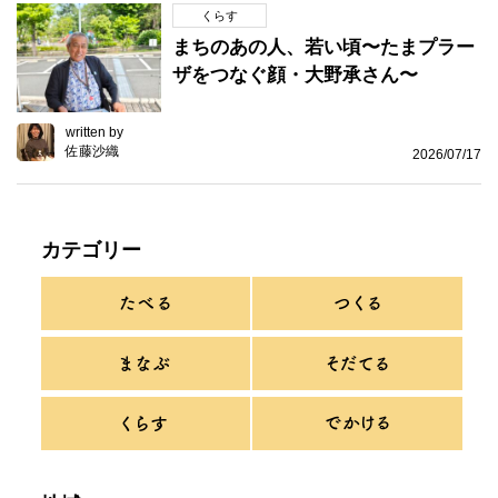
くらす
まちのあの人、若い頃〜たまプラー
ザをつなぐ顔・大野承さん〜
written by
佐藤沙織
2026/07/17
カテゴリー