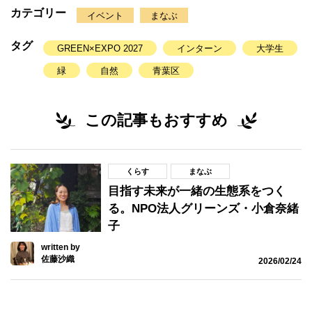
カテゴリー
イベント
まなぶ
タグ
GREEN×EXPO 2027
インターン
大学生
緑
自然
青葉区
この記事もおすすめ
くらす
まなぶ
目指す未来が一緒の生態系をつく
る。NPO法人グリーンズ・小倉奈緒
子
written by
佐藤沙織
2026/02/24