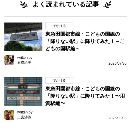
よく読まれている記事
でかける
東急田園都市線・こどもの国線の
「降りない駅」に降りてみた！～こ
どもの国駅編～
written by
石﨑絵美
2026/07/30
でかける
東急田園都市線・こどもの国線の
「降りない駅」に降りてみた！〜用
賀駅編〜
written by
二宮沙織
2026/08/03