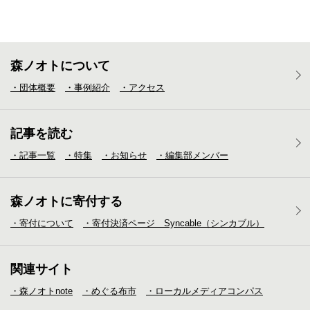
森ノオトについて
・団体概要
・事例紹介
・アクセス
記事を読む
・記事一覧
・特集
・お知らせ
・編集部メンバー
森ノオトに寄付する
・寄付について
・寄付決済ページ Syncable（シンカブル）
関連サイト
・森ノオトnote
・めぐる布市
・ローカルメディア
コンパス