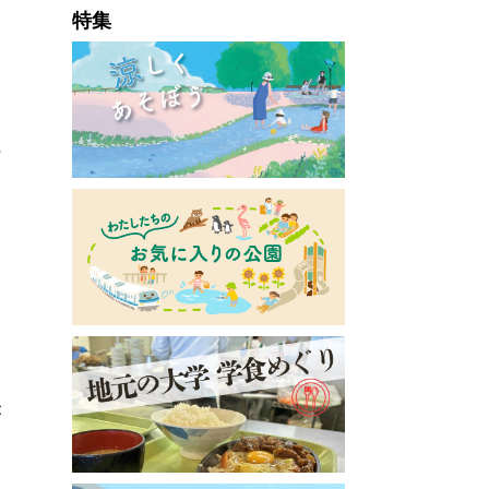
特集
の
り
。
が