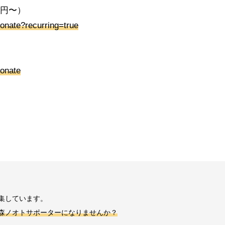
0円〜）
donate?recurring=true
donate
集しています。
森ノオトサポーターになりませんか？