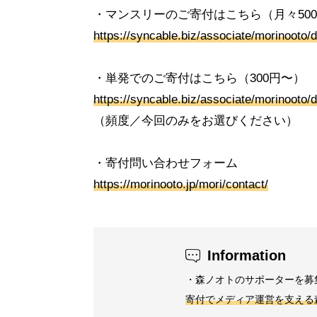
・マンスリーのご寄付はこちら（月々50
https://syncable.biz/associate/morinooto/
・単発でのご寄付はこちら（300円〜）
https://syncable.biz/associate/morinooto/
（頻度／今回のみをお選びください）
・寄付問い合わせフォーム
https://morinooto.jp/mori/contact/
Information
・森ノオトのサポーターを募
寄付でメディア運営を支える