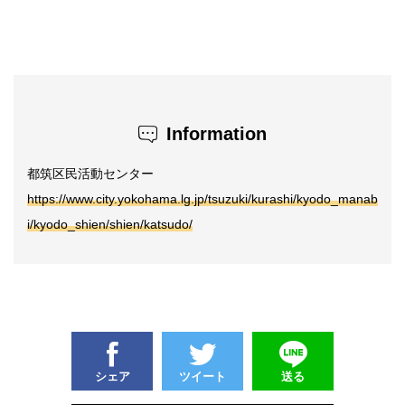
Information
都筑区民活動センター
https://www.city.yokohama.lg.jp/tsuzuki/kurashi/kyodo_manab
i/kyodo_shien/shien/katsudo/
シェア
ツイート
送る