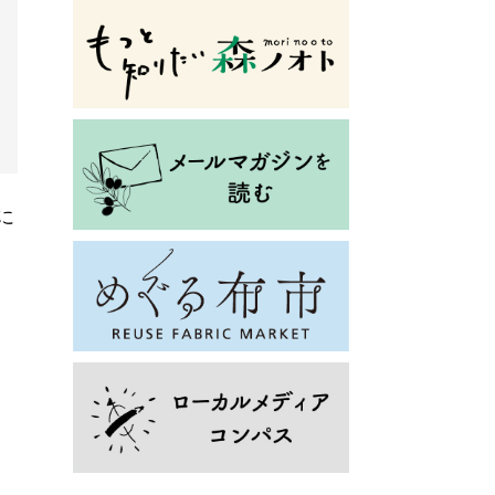
に
を
て
営
し
も