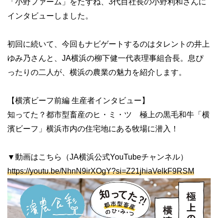
「小野ファーム」をたずね、3代目社長の小野利和さんに
インタビューしました。
初回に続いて、今回もナビゲートするのはタレントの井上
ゆみ乃さんと、JA横浜の柳下健一代表理事組合長。息ぴ
ったりの二人が、横浜の農業の魅力を紹介します。
【横濱ビーフ前編 生産者インタビュー】
知ってた？都市型畜産のヒ・ミ・ツ 極上の黒毛和牛「横
濱ビーフ」横浜市内の住宅地にある牧場に潜入！
▼動画はこちら（JA横浜公式YouTubeチャンネル）
https://youtu.be/NhnN9irXOgY?si=Z21jhiaVelkF9RSM