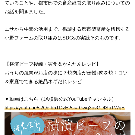
ていることや、都市部での畜産経営の取り組みについての
お話を聞きました。
エサから牛糞の活用まで、循環する都市型畜産を標榜する
小野ファームの取り組みはSDGsの実践そのものです。
【横濱ビーフ後編・実食＆かんたんレシピ】
おうちの焼肉がお店の味に!? 焼肉店が伝授♪肉を焼くコツ
＆家庭でできる絶品ネギだれレシピ
▼動画はこちら（JA横浜公式YouTubeチャンネル）
https://youtu.be/s2Qejb5TDzE?si=rGwq3ovGDlSpTWqE