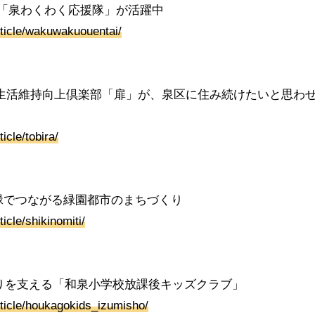
ア「泉わくわく応援隊」が活躍中
rticle/wakuwakuouentai/
─生活維持向上倶楽部「扉」が、泉区に住み続けたいと思わ
icle/tobira/
緑でつながる緑園都市のまちづくり
icle/shikinomiti/
りを支える「和泉小学校放課後キッズクラブ」
article/houkagokids_izumisho/