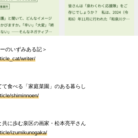
ターのいずみある記＞
ticle_cat/writer/
てて食べる「家庭菜園」のある暮らし
rticle/shiminnoen/
と共に歩む泉区の画家・松本亮平さん
rticle/izumikunogaka/