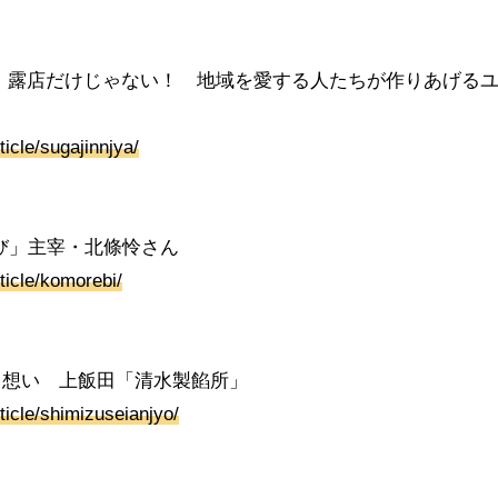
。露店だけじゃない！ 地域を愛する人たちが作りあげる
ticle/sugajinnjya/
び」主宰・北條怜さん
ticle/komorebi/
と想い 上飯田「清水製餡所」
ticle/shimizuseianjyo/