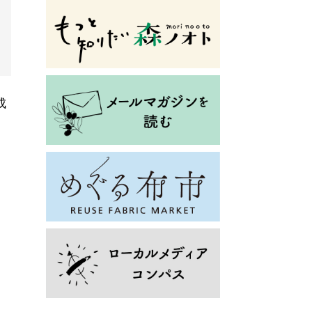
成
キ
し
も