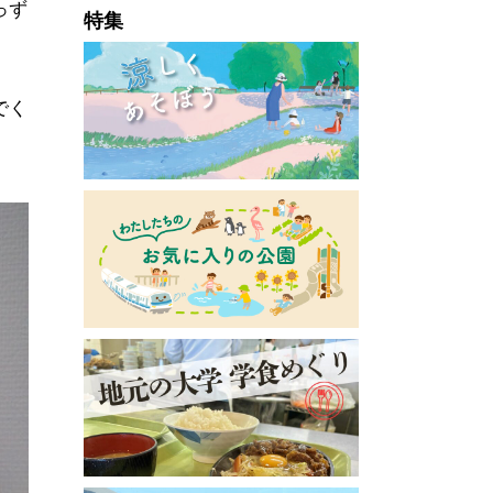
っず
特集
でく