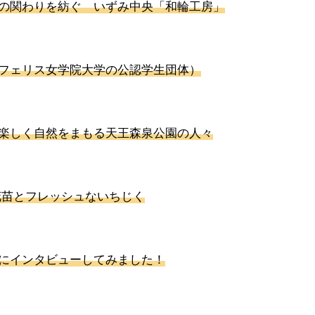
の関わりを紡ぐ いずみ中央「和輪工房」
フェリス女学院大学の公認学生団体）
楽しく自然をまもる天王森泉公園の人々
花苗とフレッシュないちじく
にインタビューしてみました！