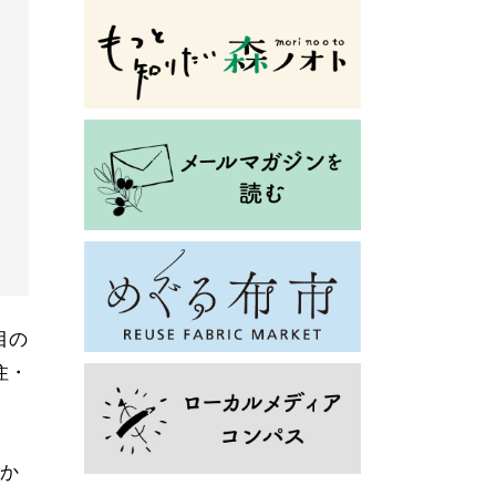
目の
住・
豊か