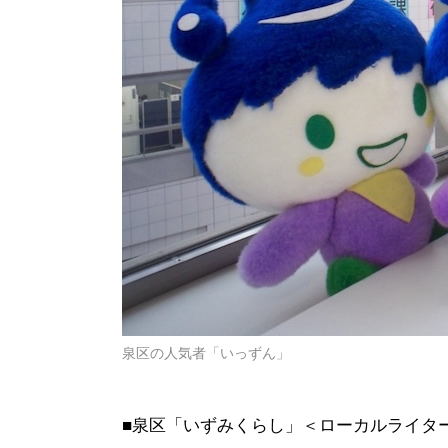
泉区の人気者「いっずん」
■泉区「いずみくらし」＜ローカルライタ