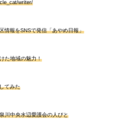
cle_cat/writer/
区情報をSNSで発信「あやめ日報」
つけた地域の魅力！
してみた
和泉川中央水辺愛護会の人びと