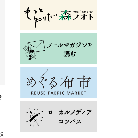
き
場
横