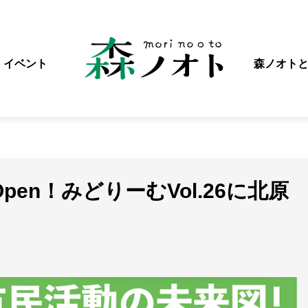
イベント
森ノオト
pen！みどりーむVol.26に北原