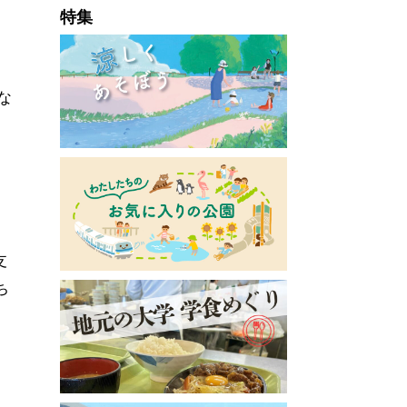
特集
な
支
ち