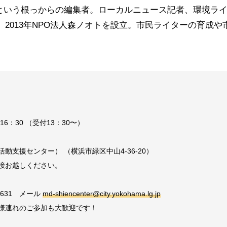
という根っからの編集者。ローカルニュース記者、環境ラ
刊。2013年NPO法人森ノオトを設立。市民ライターの育成や
〜16：30 （受付13：30〜）
動支援センター） （横浜市緑区中山4-36-20）
接お越しください。
-0631 メール
md-shiencenter@city.yokohama.lg.jp
様連れのご参加も大歓迎です！