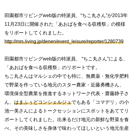
田園都市リビングweb版の特派員、“ちこ丸さん”が2013年
11月23日に開催された「あおばを食べる収穫祭」の模様
をリポートしてくれました。
http://mrs.living.jp/denen/event_leisure/reporter/1280739
田園都市リビングweb版の特派員、 “ちこ丸さん”による、
「あおばを食べる収穫祭」のリポートです。
ちこ丸さんはマルシェの中でも特に、無農薬・無化学肥料
で野菜を作っている地元のスター農家・近藤勇機さん、
環境保全型農業を推進するネットワーク代表・齋藤静子さ
ん、
はまふぅどコンシェルジュ
でもある「コマデリ」の小
池一美さんによるトークセッションにスポットをあててリ
ポートしてくれました。出来るだけ地元の新鮮な野菜を食
べ、その美味しさを身体で味わってほしいという地元生産