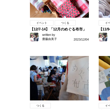
イベント
つくる
イ
【12/7-14】「12月のめぐる布市」
【11/
written by
齋藤由美子
2023/12/04
つくる
イ