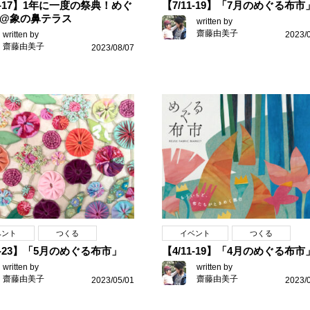
16-17】1年に一度の祭典！めぐ
【7/11-19】「7月のめぐる布市
@象の鼻テラス
written by
齋藤由美子
written by
2023/
齋藤由美子
2023/08/07
ベント
つくる
イベント
つくる
16-23】「5月のめぐる布市」
【4/11-19】「4月のめぐる布市
written by
written by
齋藤由美子
齋藤由美子
2023/05/01
2023/