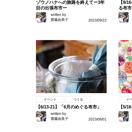
ゾウノハナへの旅路を終えてー3年
【9/
目の出張布市ー
る布市
written by
齋藤由美子
2023/09/22
イベント
つくる
イ
【6/13-21】「6月のめぐる布市」
【5/
written by
齋藤由美子
2023/06/01