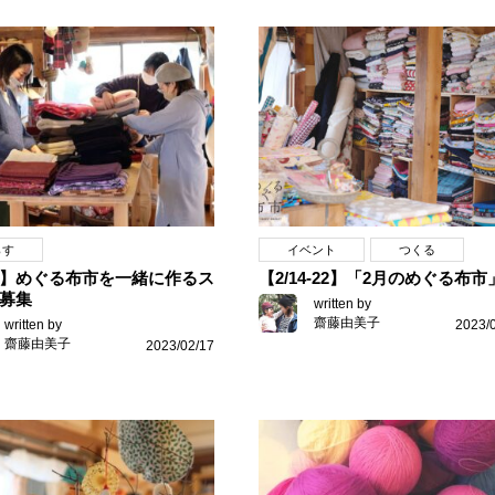
らす
イベント
つくる
】めぐる布市を一緒に作るス
【2/14-22】「2月のめぐる布市
募集
written by
齋藤由美子
written by
2023/
齋藤由美子
2023/02/17