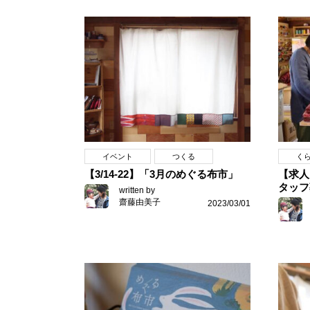
イベント
つくる
く
【3/14-22】「3月のめぐる布市」
【求人
タッフ
written by
齋藤由美子
2023/03/01