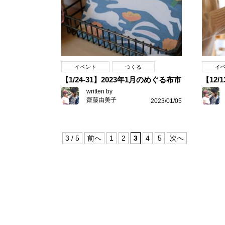
イベント
つくる
イ
【1/24-31】2023年1月のめぐる布市
【12/
written by
齋藤由美子
2023/01/05
3 / 5
前へ
1
2
3
4
5
次へ