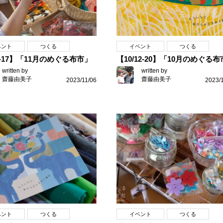
ベント
つくる
イベント
つくる
9-17】「11月のめぐる布市」
【10/12-20】「10月のめぐる
written by
written by
齋藤由美子
齋藤由美子
2023/11/06
2023/
ベント
つくる
イベント
つくる