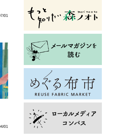
」
07/01
」
04/01