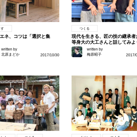
らす
つくる
エネ、コツは「選択と集
現代を生きる、匠の技の継承者
等身大の大工さんと話してみよ
written by
written by
北原まどか
梅原昭子
2017/10/30
2017/