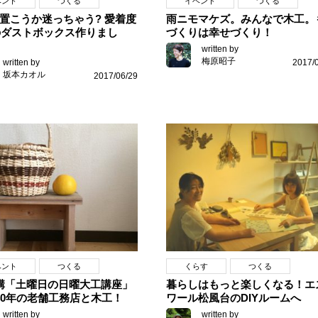
ベント
つくる
イベント
つくる
置こうか迷っちゃう? 愛着度
雨ニモマケズ。みんなで木工。
1のダストボックス作りまし
づくりは幸せづくり！
written by
梅原昭子
written by
2017/
坂本カオル
2017/06/29
ベント
つくる
くらす
つくる
講「土曜日の日曜大工講座」
暮らしはもっと楽しくなる！エ
40年の老舗工務店と木工！
ワール松風台のDIYルームへ
written by
written by