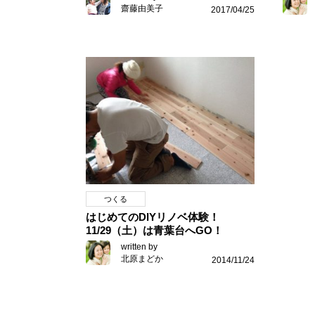
齋藤由美子
2017/04/25
つくる
はじめてのDIYリノベ体験！
11/29（土）は青葉台へGO！
written by
北原まどか
2014/11/24