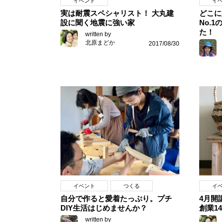
イベント
イ
実は耐震スペシャリスト！ 大丸建
どこに
設に聞く地震に強い家
No.
た！
written by
北原まどか
2017/08/30
イベント
つくる
イ
自分で作ると愛着たっぷり。プチ
4月開
DIY生活はじめませんか？
創業1
written by