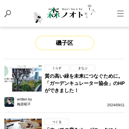
磯子区
くらす
まなぶ
質の高い緑を未来につなぐために。
「ガーデンキュレーター協会」のHP
ができました！
written by
梅原昭子
2024/09/11
つくる