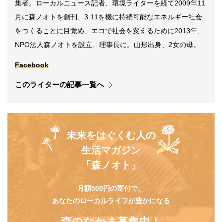
集者。ローカルニュース記者、環境ライターを経て2009年11
月に森ノオトを創刊、3.11を機に持続可能なエネルギー社会
をつくることに目覚め、エコで社会を変えるために2013年、
NPO法人森ノオトを設立、理事長に。山形出身、2女の母。
Facebook
このライターの記事一覧へ
未来をはぐくむ人の
生活マガジン
「森ノオト」
月額500円の寄付で、
あなたのローカルライフが豊かになる
森のなかま募集中！