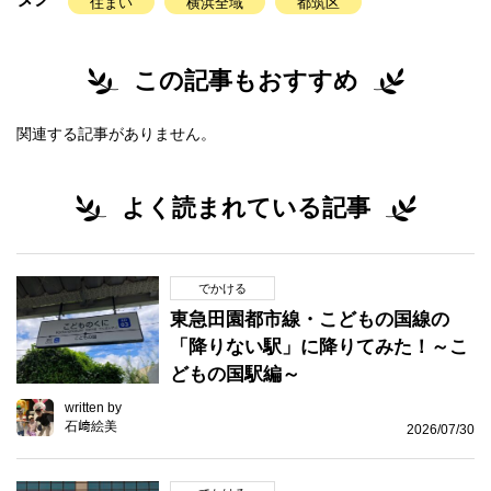
住まい
横浜全域
都筑区
この記事もおすすめ
関連する記事がありません。
よく読まれている記事
でかける
東急田園都市線・こどもの国線の
「降りない駅」に降りてみた！～こ
どもの国駅編～
written by
石﨑絵美
2026/07/30