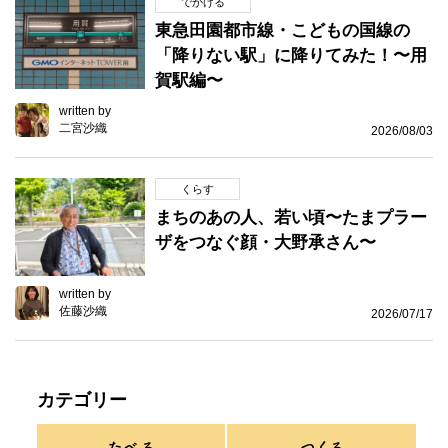
でかける
東急田園都市線・こどもの国線の
「降りない駅」に降りてみた！〜用
賀駅編〜
written by
二宮沙織
2026/08/03
くらす
まちのあの人、若い頃〜たまプラー
ザをつなぐ顔・大野承さん〜
written by
佐藤沙織
2026/07/17
カテゴリー